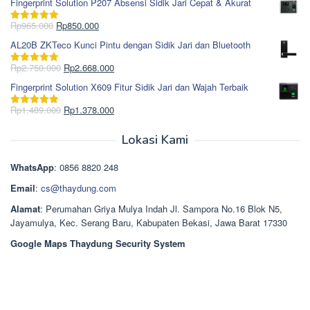
Fingerprint Solution P207 Absensi Sidik Jari Cepat & Akurat
adalah:
ini
Rp1.695.000.
adalah:
Harga
Harga
Rp
965.000
Rp
850.000
Dinilai
5.00
Rp1.617.000.
aslinya
saat
dari 5
AL20B ZKTeco Kunci Pintu dengan Sidik Jari dan Bluetooth
adalah:
ini
Rp965.000.
adalah:
Harga
Harga
Rp
2.750.000
Rp
2.668.000
Dinilai
5.00
Rp850.000.
aslinya
saat
dari 5
Fingerprint Solution X609 Fitur Sidik Jari dan Wajah Terbaik
adalah:
ini
Rp2.750.000.
adalah:
Harga
Harga
Rp
1.489.000
Rp
1.378.000
Dinilai
5.00
Rp2.668.000.
aslinya
saat
dari 5
adalah:
ini
Lokasi Kami
Rp1.489.000.
adalah:
Rp1.378.000.
WhatsApp
: 0856 8820 248
Email
:
cs@thaydung.com
Alamat
: Perumahan Griya Mulya Indah Jl. Sampora No.16 Blok N5,
Jayamulya, Kec. Serang Baru, Kabupaten Bekasi, Jawa Barat 17330
Google Maps Thaydung Security System