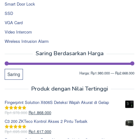
Smart Door Lock
SSD
VGA Card
Video Intercom
Wireless Intrusion Alarm
Saring Berdasarkan Harga
Ha
Ha
Harga:
Rp1.980.000
—
Rp2.668.000
Saring
te
ter
Produk dengan Nilai Tertinggi
Fingerprint Solution X606S Deteksi Wajah Akurat di Gelap
Harga
Harga
Rp
1.978.000
Rp
1.868.000
Dinilai
5.00
aslinya
saat
dari 5
C3 200 ZKTeco Kontrol Akses 2 Pintu Terbaik
adalah:
ini
Rp1.978.000.
adalah:
Harga
Harga
Rp
1.695.000
Rp
1.617.000
Dinilai
5.00
Rp1.868.000.
aslinya
saat
dari 5