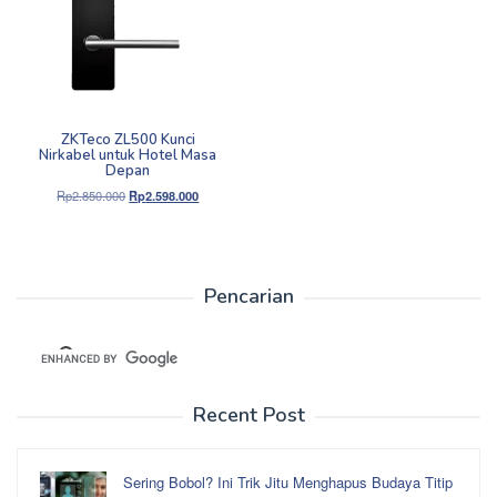
ZKTeco ZL500 Kunci
Nirkabel untuk Hotel Masa
Depan
Harga
Harga
Rp
2.850.000
Rp
2.598.000
aslinya
saat
adalah:
ini
Rp2.850.000.
adalah:
Rp2.598.000.
Pencarian
Recent Post
Sering Bobol? Ini Trik Jitu Menghapus Budaya Titip