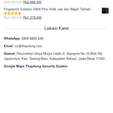
Rp965.000.
adalah:
Harga
Harga
Rp
2.750.000
Rp
2.668.000
Dinilai
5.00
Rp850.000.
aslinya
saat
dari 5
Fingerprint Solution X609 Fitur Sidik Jari dan Wajah Terbaik
adalah:
ini
Rp2.750.000.
adalah:
Harga
Harga
Rp
1.489.000
Rp
1.378.000
Dinilai
5.00
Rp2.668.000.
aslinya
saat
dari 5
adalah:
ini
Lokasi Kami
Rp1.489.000.
adalah:
Rp1.378.000.
WhatsApp
: 0856 8820 248
Email
:
cs@thaydung.com
Alamat
: Perumahan Griya Mulya Indah Jl. Sampora No.16 Blok N5,
Jayamulya, Kec. Serang Baru, Kabupaten Bekasi, Jawa Barat 17330
Google Maps Thaydung Security System