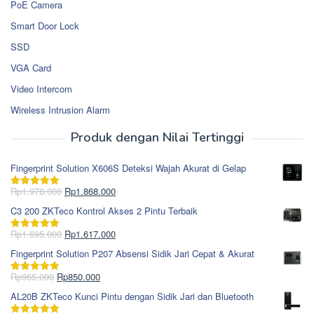
PoE Camera
Smart Door Lock
SSD
VGA Card
Video Intercom
Wireless Intrusion Alarm
Produk dengan Nilai Tertinggi
Fingerprint Solution X606S Deteksi Wajah Akurat di Gelap
Harga
Harga
Rp
1.978.000
Rp
1.868.000
Dinilai
5.00
aslinya
saat
dari 5
C3 200 ZKTeco Kontrol Akses 2 Pintu Terbaik
adalah:
ini
Rp1.978.000.
adalah:
Harga
Harga
Rp
1.695.000
Rp
1.617.000
Dinilai
5.00
Rp1.868.000.
aslinya
saat
dari 5
Fingerprint Solution P207 Absensi Sidik Jari Cepat & Akurat
adalah:
ini
Rp1.695.000.
adalah:
Harga
Harga
Rp
965.000
Rp
850.000
Dinilai
5.00
Rp1.617.000.
aslinya
saat
dari 5
AL20B ZKTeco Kunci Pintu dengan Sidik Jari dan Bluetooth
adalah:
ini