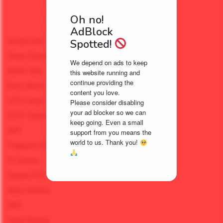
Oh no!
Kategori Produk
AdBlock
Access Door
Spotted!
Akses Kontrol
We depend on ads to keep
Barrier Gate
this website running and
continue providing the
Boom Barrier
content you love.
CCTV Indoor
Please consider disabling
your ad blocker so we can
CCTV Outdoor
keep going. Even a small
DVR
support from you means the
world to us. Thank you!
Fingerprint Scanner
IP Camera
Kamera PTZ
Mesin Absensi
NVR
Paket Pasang