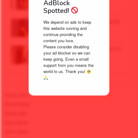
Akses Tamu L…
AdBlock
Spotted!
Jangan Sampai Diintip! Ini Trik Rahasia Memilih
We depend on ads to keep
Smart Lock d…
this website running and
continue providing the
content you love.
Please consider disabling
Panduan Elegan Memasang Smart Door Lock di
your ad blocker so we can
Pintu Kayu Tanpa …
keep going. Even a small
support from you means the
world to us. Thank you!
Kategori Produk
Access Door
Akses Kontrol
Barrier Gate
Boom Barrier
CCTV Indoor