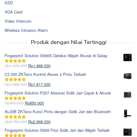
SSD
VGA Card
Video Intercom
Wireless Intrusion Alarm
Produk dengan Nilai Tertinggi
Fingerprint Solution X606S Deteksi Wajah Akurat di Gelap
Harga
Harga
Rp
1.978.000
Rp
1.868.000
Dinilai
5.00
aslinya
saat
dari 5
C3 200 ZKTeco Kontrol Akses 2 Pintu Terbaik
adalah:
ini
Rp1.978.000.
adalah:
Harga
Harga
Rp
1.695.000
Rp
1.617.000
Dinilai
5.00
Rp1.868.000.
aslinya
saat
dari 5
Fingerprint Solution P207 Absensi Sidik Jari Cepat & Akurat
adalah:
ini
Rp1.695.000.
adalah:
Harga
Harga
Rp
965.000
Rp
850.000
Dinilai
5.00
Rp1.617.000.
aslinya
saat
dari 5
AL20B ZKTeco Kunci Pintu dengan Sidik Jari dan Bluetooth
adalah:
ini
Rp965.000.
adalah:
Harga
Harga
Rp
2.750.000
Rp
2.668.000
Dinilai
5.00
Rp850.000.
aslinya
saat
dari 5
Fingerprint Solution X609 Fitur Sidik Jari dan Wajah Terbaik
adalah:
ini