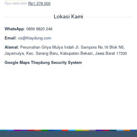
Rp2.750.000.
adalah:
Harga
Harga
Rp
1.489.000
Rp
1.378.000
Dinilai
5.00
Rp2.668.000.
aslinya
saat
dari 5
adalah:
ini
Lokasi Kami
Rp1.489.000.
adalah:
Rp1.378.000.
WhatsApp
: 0856 8820 248
Email
:
cs@thaydung.com
Alamat
: Perumahan Griya Mulya Indah Jl. Sampora No.16 Blok N5,
Jayamulya, Kec. Serang Baru, Kabupaten Bekasi, Jawa Barat 17330
Google Maps Thaydung Security System