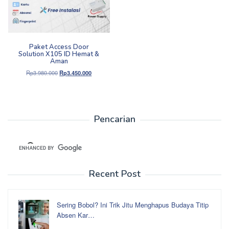
Paket Access Door
Solution X105 ID Hemat &
Aman
Harga
Harga
Rp
3.980.000
Rp
3.450.000
aslinya
saat
adalah:
ini
Rp3.980.000.
adalah:
Rp3.450.000.
Pencarian
Recent Post
Sering Bobol? Ini Trik Jitu Menghapus Budaya Titip
Absen Kar…