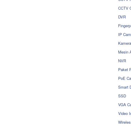
CCTV O
DVR
Fingerp
IP Cam
Kamer
Mesin 
NVR
Paket 
PoE C
Smart 
SSD
VGA Ca
Video I
Wireles