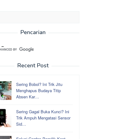
Pencarian
Recent Post
Sering Bobol? Ini Trik Jitu
Menghapus Budaya Titip
Absen Kar…
Sering Gagal Buka Kunci? Ini
Trik Ampuh Mengatasi Sensor
Sid…
Solusi Cerdas Pemilik Kost