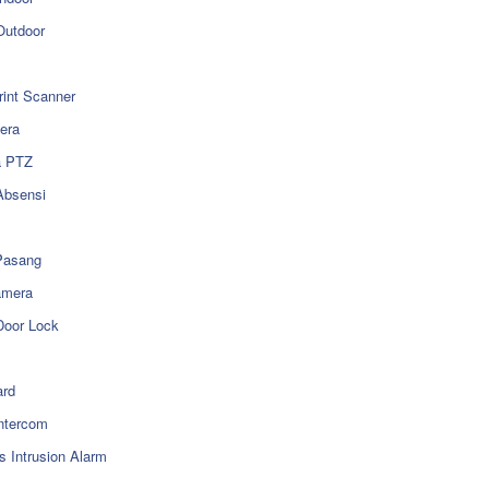
utdoor
rint Scanner
era
a PTZ
Absensi
Pasang
amera
Door Lock
rd
ntercom
s Intrusion Alarm