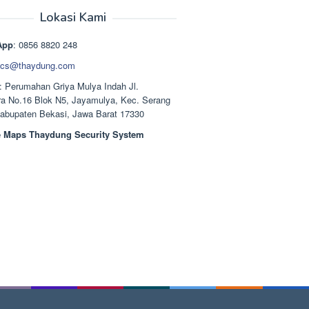
aslinya
saat
adalah:
ini
Lokasi Kami
Rp1.489.000.
adalah:
Rp1.378.000.
App
: 0856 8820 248
cs@thaydung.com
: Perumahan Griya Mulya Indah Jl.
a No.16 Blok N5, Jayamulya, Kec. Serang
Kabupaten Bekasi, Jawa Barat 17330
 Maps Thaydung Security System