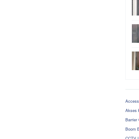
Access
Akses 
Barrier
Boom B
CCTV I