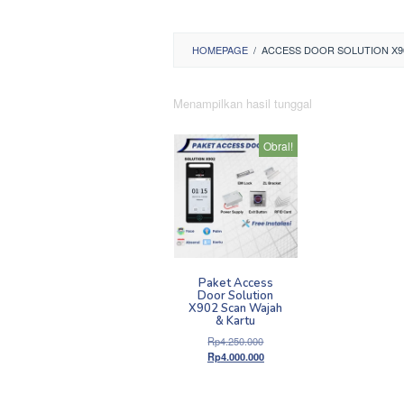
HOMEPAGE
/
ACCESS DOOR SOLUTION X9
Menampilkan hasil tunggal
Obral!
Paket Access
Door Solution
X902 Scan Wajah
& Kartu
Harga
Rp
4.250.000
aslinya
Harga
Rp
4.000.000
adalah:
saat
Rp4.250.000.
ini
adalah: