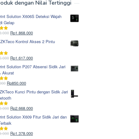
oduk dengan Nilai Tertinggi
rint Solution X606S Deteksi Wajah
di Gelap
Harga
Harga
8.000
Rp
1.868.000
i
5.00
aslinya
saat
 ZKTeco Kontrol Akses 2 Pintu
adalah:
ini
Rp1.978.000.
adalah:
Rp1.868.000.
Harga
Harga
5.000
Rp
1.617.000
i
5.00
aslinya
saat
rint Solution P207 Absensi Sidik Jari
adalah:
ini
& Akurat
Rp1.695.000.
adalah:
Rp1.617.000.
Harga
Harga
000
Rp
850.000
i
5.00
aslinya
saat
KTeco Kunci Pintu dengan Sidik Jari
adalah:
ini
etooth
Rp965.000.
adalah:
Rp850.000.
Harga
Harga
0.000
Rp
2.668.000
i
5.00
aslinya
saat
rint Solution X609 Fitur Sidik Jari dan
adalah:
ini
erbaik
Rp2.750.000.
adalah:
Rp2.668.000.
Harga
Harga
9.000
Rp
1.378.000
i
5.00