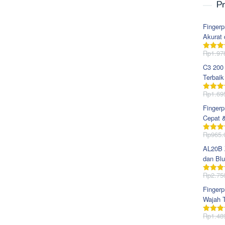
Pr
Fingerp
Akurat 
Rp
1.97
Dinila
dari 5
C3 200
Terbaik
Rp
1.69
Dinila
dari 5
Fingerp
Cepat 
Rp
965.
Dinila
dari 5
AL20B Z
dan Blu
Rp
2.75
Dinila
dari 5
Fingerp
Wajah T
Rp
1.48
Dinila
dari 5