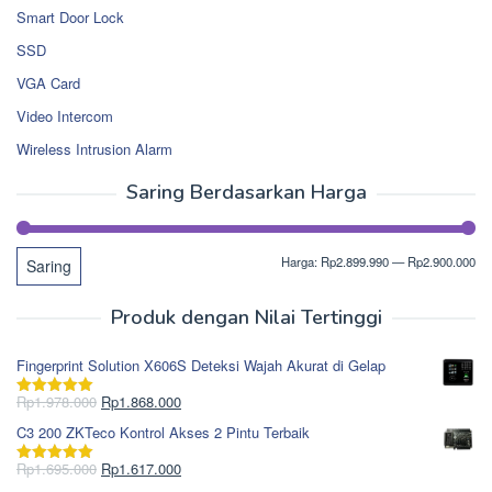
Smart Door Lock
SSD
VGA Card
Video Intercom
Wireless Intrusion Alarm
Saring Berdasarkan Harga
Ha
Ha
Harga:
Rp2.899.990
—
Rp2.900.000
Saring
te
ter
Produk dengan Nilai Tertinggi
Fingerprint Solution X606S Deteksi Wajah Akurat di Gelap
Harga
Harga
Rp
1.978.000
Rp
1.868.000
Dinilai
5.00
aslinya
saat
dari 5
C3 200 ZKTeco Kontrol Akses 2 Pintu Terbaik
adalah:
ini
Rp1.978.000.
adalah:
Harga
Harga
Rp
1.695.000
Rp
1.617.000
Dinilai
5.00
Rp1.868.000.
aslinya
saat
dari 5