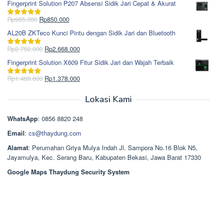
Fingerprint Solution P207 Absensi Sidik Jari Cepat & Akurat
adalah:
ini
Rp1.695.000.
adalah:
Harga
Harga
Rp
965.000
Rp
850.000
Dinilai
5.00
Rp1.617.000.
aslinya
saat
dari 5
AL20B ZKTeco Kunci Pintu dengan Sidik Jari dan Bluetooth
adalah:
ini
Rp965.000.
adalah:
Harga
Harga
Rp
2.750.000
Rp
2.668.000
Dinilai
5.00
Rp850.000.
aslinya
saat
dari 5
Fingerprint Solution X609 Fitur Sidik Jari dan Wajah Terbaik
adalah:
ini
Rp2.750.000.
adalah:
Harga
Harga
Rp
1.489.000
Rp
1.378.000
Dinilai
5.00
Rp2.668.000.
aslinya
saat
dari 5
adalah:
ini
Lokasi Kami
Rp1.489.000.
adalah:
Rp1.378.000.
WhatsApp
: 0856 8820 248
Email
:
cs@thaydung.com
Alamat
: Perumahan Griya Mulya Indah Jl. Sampora No.16 Blok N5,
Jayamulya, Kec. Serang Baru, Kabupaten Bekasi, Jawa Barat 17330
Google Maps Thaydung Security System