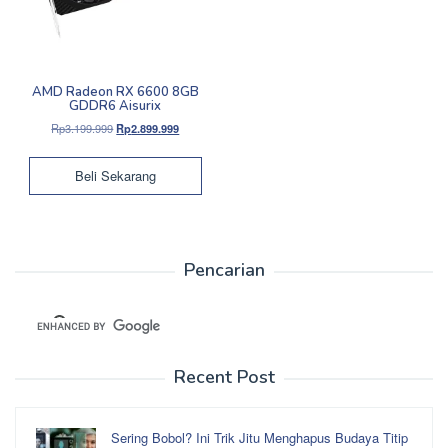
AMD Radeon RX 6600 8GB
GDDR6 Aisurix
Harga
Harga
Rp
3.199.999
Rp
2.899.999
aslinya
saat
adalah:
ini
Beli Sekarang
Rp3.199.999.
adalah:
Rp2.899.999.
Pencarian
Recent Post
Sering Bobol? Ini Trik Jitu Menghapus Budaya Titip