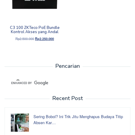
C3 100 ZKTeco PoE Bundle
Kontrol Akses yang Andal
Harga
Harga
Rp
2.500.000
Rp
2.250.000
aslinya
saat
adalah:
ini
Rp2.500.000.
adalah:
Rp2.250.000.
Pencarian
Recent Post
Sering Bobol? Ini Trik Jitu Menghapus Budaya Titip
Absen Kar…