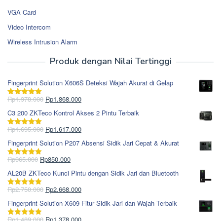
VGA Card
Video Intercom
Wireless Intrusion Alarm
Produk dengan Nilai Tertinggi
Fingerprint Solution X606S Deteksi Wajah Akurat di Gelap
Harga
Harga
Rp
1.978.000
Rp
1.868.000
Dinilai
5.00
aslinya
saat
dari 5
C3 200 ZKTeco Kontrol Akses 2 Pintu Terbaik
adalah:
ini
Rp1.978.000.
adalah:
Harga
Harga
Rp
1.695.000
Rp
1.617.000
Dinilai
5.00
Rp1.868.000.
aslinya
saat
dari 5
Fingerprint Solution P207 Absensi Sidik Jari Cepat & Akurat
adalah:
ini
Rp1.695.000.
adalah:
Harga
Harga
Rp
965.000
Rp
850.000
Dinilai
5.00
Rp1.617.000.
aslinya
saat
dari 5
AL20B ZKTeco Kunci Pintu dengan Sidik Jari dan Bluetooth
adalah:
ini
Rp965.000.
adalah:
Harga
Harga
Rp
2.750.000
Rp
2.668.000
Dinilai
5.00
Rp850.000.
aslinya
saat
dari 5
Fingerprint Solution X609 Fitur Sidik Jari dan Wajah Terbaik
adalah:
ini
Rp2.750.000.
adalah:
Harga
Harga
Rp
1.489.000
Rp
1.378.000