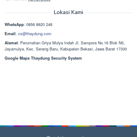
Dinilai
5.00
Rp2.668.000.
aslinya
saat
dari 5
adalah:
ini
Lokasi Kami
Rp1.489.000.
adalah:
Rp1.378.000.
WhatsApp
: 0856 8820 248
Email
:
cs@thaydung.com
Alamat
: Perumahan Griya Mulya Indah Jl. Sampora No.16 Blok N5,
Jayamulya, Kec. Serang Baru, Kabupaten Bekasi, Jawa Barat 17330
Google Maps Thaydung Security System