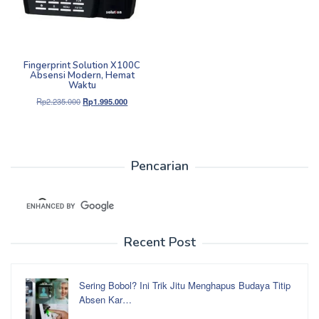
Fingerprint Solution X100C
Absensi Modern, Hemat
Waktu
Harga
Harga
Rp
2.235.000
Rp
1.995.000
aslinya
saat
adalah:
ini
Rp2.235.000.
adalah:
Rp1.995.000.
Pencarian
Recent Post
Sering Bobol? Ini Trik Jitu Menghapus Budaya Titip
Absen Kar…