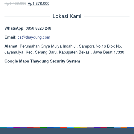
Rp2.750.000.
adalah:
Harga
Harga
Rp
1.489.000
Rp
1.378.000
Dinilai
5.00
Rp2.668.000.
aslinya
saat
dari 5
adalah:
ini
Lokasi Kami
Rp1.489.000.
adalah:
Rp1.378.000.
WhatsApp
: 0856 8820 248
Email
:
cs@thaydung.com
Alamat
: Perumahan Griya Mulya Indah Jl. Sampora No.16 Blok N5,
Jayamulya, Kec. Serang Baru, Kabupaten Bekasi, Jawa Barat 17330
Google Maps Thaydung Security System