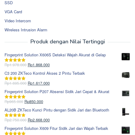
SSD
VGA Card
Video Intercom
Wireless Intrusion Alarm
Produk dengan Nilai Tertinggi
Fingerprint Solution X606S Deteksi Wajah Akurat di Gelap
Harga
Harga
Rp
1.978.000
Rp
1.868.000
Dinilai
5.00
aslinya
saat
dari 5
C3 200 ZKTeco Kontrol Akses 2 Pintu Terbaik
adalah:
ini
Rp1.978.000.
adalah:
Harga
Harga
Rp
1.695.000
Rp
1.617.000
Dinilai
5.00
Rp1.868.000.
aslinya
saat
dari 5
Fingerprint Solution P207 Absensi Sidik Jari Cepat & Akurat
adalah:
ini
Rp1.695.000.
adalah:
Harga
Harga
Rp
965.000
Rp
850.000
Dinilai
5.00
Rp1.617.000.
aslinya
saat
dari 5
AL20B ZKTeco Kunci Pintu dengan Sidik Jari dan Bluetooth
adalah:
ini
Rp965.000.
adalah:
Harga
Harga
Rp
2.750.000
Rp
2.668.000
Dinilai
5.00
Rp850.000.
aslinya
saat
dari 5
Fingerprint Solution X609 Fitur Sidik Jari dan Wajah Terbaik
adalah:
ini