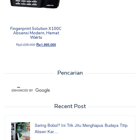
Fingerprint Solution X100C
Absensi Modern, Hemat
Waktu
Harga
Harga
Rp
2.235.000
Rp
1.995.000
aslinya
saat
adalah:
ini
Rp2.235.000.
adalah:
Rp1.995.000.
Pencarian
Recent Post
Sering Bobol? Ini Trik Jitu Menghapus Budaya Titip
Absen Kar…