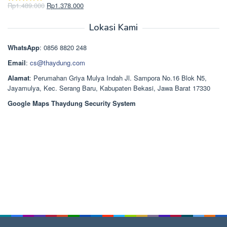
Rp2.750.000.
adalah:
Harga
Harga
Rp
1.489.000
Rp
1.378.000
Dinilai
5.00
Rp2.668.000.
aslinya
saat
dari 5
adalah:
ini
Lokasi Kami
Rp1.489.000.
adalah:
Rp1.378.000.
WhatsApp
: 0856 8820 248
Email
:
cs@thaydung.com
Alamat
: Perumahan Griya Mulya Indah Jl. Sampora No.16 Blok N5,
Jayamulya, Kec. Serang Baru, Kabupaten Bekasi, Jawa Barat 17330
Google Maps Thaydung Security System