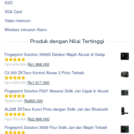
SSD
VGA Card
Video Intercom
Wireless Intrusion Alarm
Produk dengan Nilai Tertinggi
Fingerprint Solution X606S Deteksi Wajah Akurat di Gelap
Harga
Harga
Rp
1.978.000
Rp
1.868.000
Dinilai
5.00
aslinya
saat
dari 5
C3 200 ZKTeco Kontrol Akses 2 Pintu Terbaik
adalah:
ini
Rp1.978.000.
adalah:
Harga
Harga
Rp
1.695.000
Rp
1.617.000
Dinilai
5.00
Rp1.868.000.
aslinya
saat
dari 5
Fingerprint Solution P207 Absensi Sidik Jari Cepat & Akurat
adalah:
ini
Rp1.695.000.
adalah:
Harga
Harga
Rp
965.000
Rp
850.000
Dinilai
5.00
Rp1.617.000.
aslinya
saat
dari 5
AL20B ZKTeco Kunci Pintu dengan Sidik Jari dan Bluetooth
adalah:
ini
Rp965.000.
adalah:
Harga
Harga
Rp
2.750.000
Rp
2.668.000
Dinilai
5.00
Rp850.000.
aslinya
saat
dari 5
Fingerprint Solution X609 Fitur Sidik Jari dan Wajah Terbaik
adalah:
ini