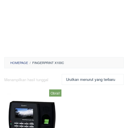
HOMEPAGE
/
FINGERPRINT X100C
Menampilkan hasil tunggal
Obral!