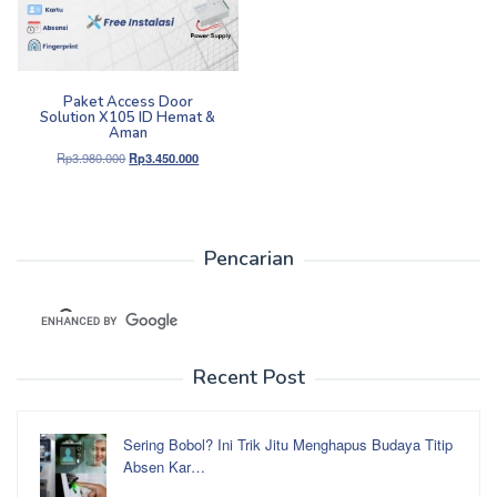
Paket Access Door
Solution X105 ID Hemat &
Aman
Harga
Harga
Rp
3.980.000
Rp
3.450.000
aslinya
saat
adalah:
ini
Rp3.980.000.
adalah:
Rp3.450.000.
Pencarian
Recent Post
Sering Bobol? Ini Trik Jitu Menghapus Budaya Titip
Absen Kar…