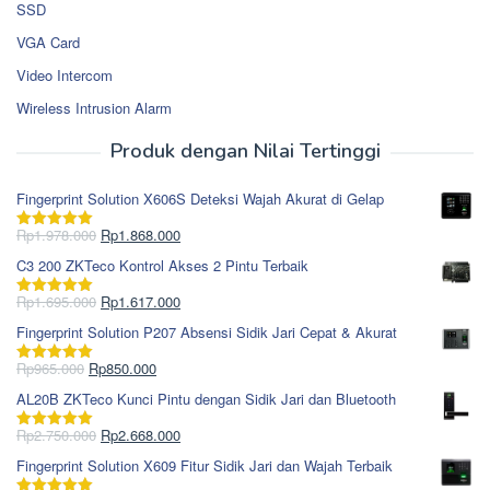
SSD
VGA Card
Video Intercom
Wireless Intrusion Alarm
Produk dengan Nilai Tertinggi
Fingerprint Solution X606S Deteksi Wajah Akurat di Gelap
Harga
Harga
Rp
1.978.000
Rp
1.868.000
Dinilai
5.00
aslinya
saat
dari 5
C3 200 ZKTeco Kontrol Akses 2 Pintu Terbaik
adalah:
ini
Rp1.978.000.
adalah:
Harga
Harga
Rp
1.695.000
Rp
1.617.000
Dinilai
5.00
Rp1.868.000.
aslinya
saat
dari 5
Fingerprint Solution P207 Absensi Sidik Jari Cepat & Akurat
adalah:
ini
Rp1.695.000.
adalah:
Harga
Harga
Rp
965.000
Rp
850.000
Dinilai
5.00
Rp1.617.000.
aslinya
saat
dari 5
AL20B ZKTeco Kunci Pintu dengan Sidik Jari dan Bluetooth
adalah:
ini
Rp965.000.
adalah:
Harga
Harga
Rp
2.750.000
Rp
2.668.000
Dinilai
5.00
Rp850.000.
aslinya
saat
dari 5
Fingerprint Solution X609 Fitur Sidik Jari dan Wajah Terbaik
adalah:
ini