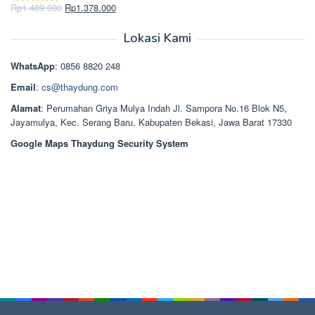
Rp2.750.000.
adalah:
Harga
Harga
Rp
1.489.000
Rp
1.378.000
Dinilai
5.00
Rp2.668.000.
aslinya
saat
dari 5
adalah:
ini
Lokasi Kami
Rp1.489.000.
adalah:
Rp1.378.000.
WhatsApp
: 0856 8820 248
Email
:
cs@thaydung.com
Alamat
: Perumahan Griya Mulya Indah Jl. Sampora No.16 Blok N5,
Jayamulya, Kec. Serang Baru, Kabupaten Bekasi, Jawa Barat 17330
Google Maps Thaydung Security System