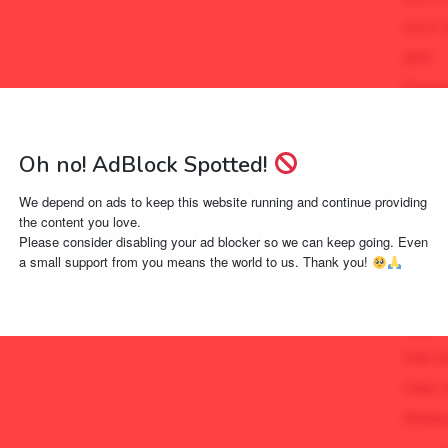
CCTV O
DVR
Fingerp
IP Cam
Kamer
Oh no! AdBlock Spotted!
Mesin 
We depend on ads to keep this website running and continue providing
NVR
the content you love.
Paket 
Please consider disabling your ad blocker so we can keep going. Even
a small support from you means the world to us. Thank you!
PoE C
Smart 
SSD
VGA Ca
Video I
Wireles