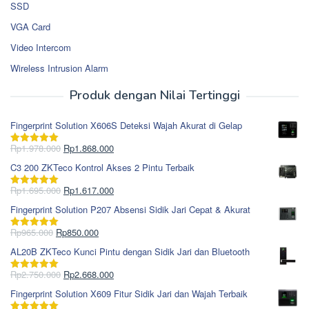
SSD
VGA Card
Video Intercom
Wireless Intrusion Alarm
Produk dengan Nilai Tertinggi
Fingerprint Solution X606S Deteksi Wajah Akurat di Gelap
Harga
Harga
Rp
1.978.000
Rp
1.868.000
Dinilai
5.00
aslinya
saat
dari 5
C3 200 ZKTeco Kontrol Akses 2 Pintu Terbaik
adalah:
ini
Rp1.978.000.
adalah:
Harga
Harga
Rp
1.695.000
Rp
1.617.000
Dinilai
5.00
Rp1.868.000.
aslinya
saat
dari 5
Fingerprint Solution P207 Absensi Sidik Jari Cepat & Akurat
adalah:
ini
Rp1.695.000.
adalah:
Harga
Harga
Rp
965.000
Rp
850.000
Dinilai
5.00
Rp1.617.000.
aslinya
saat
dari 5
AL20B ZKTeco Kunci Pintu dengan Sidik Jari dan Bluetooth
adalah:
ini
Rp965.000.
adalah:
Harga
Harga
Rp
2.750.000
Rp
2.668.000
Dinilai
5.00
Rp850.000.
aslinya
saat
dari 5
Fingerprint Solution X609 Fitur Sidik Jari dan Wajah Terbaik
adalah:
ini