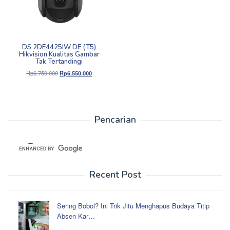
DS 2DE4425IW DE (T5)
Hikvision Kualitas Gambar
Tak Tertandingi
Harga
Harga
Rp
6.750.000
Rp
6.550.000
aslinya
saat
adalah:
ini
Rp6.750.000.
adalah:
Rp6.550.000.
Pencarian
Recent Post
Sering Bobol? Ini Trik Jitu Menghapus Budaya Titip
Absen Kar…