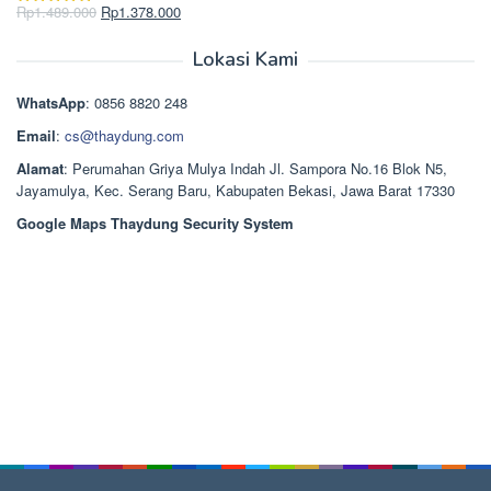
Rp2.750.000.
adalah:
Harga
Harga
Rp
1.489.000
Rp
1.378.000
Dinilai
5.00
Rp2.668.000.
aslinya
saat
dari 5
adalah:
ini
Lokasi Kami
Rp1.489.000.
adalah:
Rp1.378.000.
WhatsApp
: 0856 8820 248
Email
:
cs@thaydung.com
Alamat
: Perumahan Griya Mulya Indah Jl. Sampora No.16 Blok N5,
Jayamulya, Kec. Serang Baru, Kabupaten Bekasi, Jawa Barat 17330
Google Maps Thaydung Security System