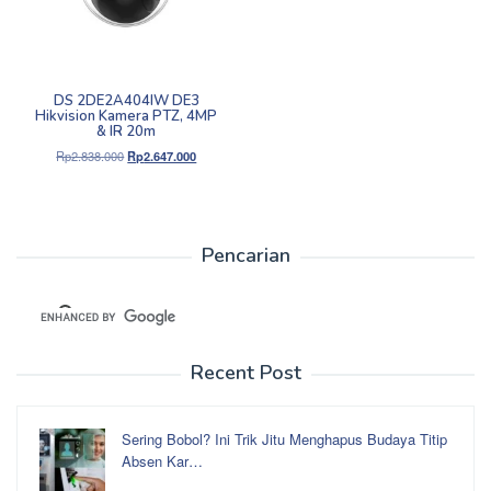
DS 2DE2A404IW DE3
Hikvision Kamera PTZ, 4MP
& IR 20m
Harga
Harga
Rp
2.838.000
Rp
2.647.000
aslinya
saat
adalah:
ini
Rp2.838.000.
adalah:
Rp2.647.000.
Pencarian
Recent Post
Sering Bobol? Ini Trik Jitu Menghapus Budaya Titip
Absen Kar…