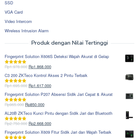
SSD
VGA Card
Video Intercom
Wireless Intrusion Alarm
Produk dengan Nilai Tertinggi
Fingerprint Solution X606S Deteksi Wajah Akurat di Gelap
Harga
Harga
Rp
1.978.000
Rp
1.868.000
Dinilai
5.00
aslinya
saat
dari 5
C3 200 ZKTeco Kontrol Akses 2 Pintu Terbaik
adalah:
ini
Rp1.978.000.
adalah:
Harga
Harga
Rp
1.695.000
Rp
1.617.000
Dinilai
5.00
Rp1.868.000.
aslinya
saat
dari 5
Fingerprint Solution P207 Absensi Sidik Jari Cepat & Akurat
adalah:
ini
Rp1.695.000.
adalah:
Harga
Harga
Rp
965.000
Rp
850.000
Dinilai
5.00
Rp1.617.000.
aslinya
saat
dari 5
AL20B ZKTeco Kunci Pintu dengan Sidik Jari dan Bluetooth
adalah:
ini
Rp965.000.
adalah:
Harga
Harga
Rp
2.750.000
Rp
2.668.000
Dinilai
5.00
Rp850.000.
aslinya
saat
dari 5
Fingerprint Solution X609 Fitur Sidik Jari dan Wajah Terbaik
adalah:
ini