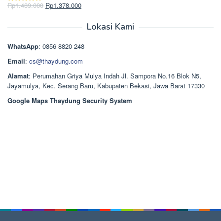
Rp2.750.000.
adalah:
Harga
Harga
Rp
1.489.000
Rp
1.378.000
Dinilai
5.00
Rp2.668.000.
aslinya
saat
dari 5
adalah:
ini
Lokasi Kami
Rp1.489.000.
adalah:
Rp1.378.000.
WhatsApp
: 0856 8820 248
Email
:
cs@thaydung.com
Alamat
: Perumahan Griya Mulya Indah Jl. Sampora No.16 Blok N5,
Jayamulya, Kec. Serang Baru, Kabupaten Bekasi, Jawa Barat 17330
Google Maps Thaydung Security System