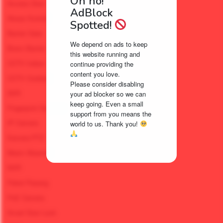
Oh no!
Access Door
AdBlock
Akses Kontrol
Spotted!
Barrier Gate
We depend on ads to keep
Boom Barrier
this website running and
CCTV Indoor
continue providing the
content you love.
CCTV Outdoor
Please consider disabling
DVR
your ad blocker so we can
keep going. Even a small
Fingerprint Scanner
support from you means the
IP Camera
world to us. Thank you!
Kamera PTZ
Mesin Absensi
NVR
Paket Pasang
PoE Camera
Smart Door Lock