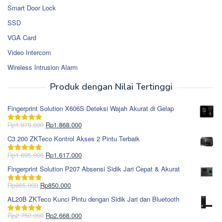
Smart Door Lock
SSD
VGA Card
Video Intercom
Wireless Intrusion Alarm
Produk dengan Nilai Tertinggi
Fingerprint Solution X606S Deteksi Wajah Akurat di Gelap
Harga
Harga
Rp
1.978.000
Rp
1.868.000
Dinilai
5.00
aslinya
saat
dari 5
C3 200 ZKTeco Kontrol Akses 2 Pintu Terbaik
adalah:
ini
Rp1.978.000.
adalah:
Harga
Harga
Rp
1.695.000
Rp
1.617.000
Dinilai
5.00
Rp1.868.000.
aslinya
saat
dari 5
Fingerprint Solution P207 Absensi Sidik Jari Cepat & Akurat
adalah:
ini
Rp1.695.000.
adalah:
Harga
Harga
Rp
965.000
Rp
850.000
Dinilai
5.00
Rp1.617.000.
aslinya
saat
dari 5
AL20B ZKTeco Kunci Pintu dengan Sidik Jari dan Bluetooth
adalah:
ini
Rp965.000.
adalah:
Harga
Harga
Rp
2.750.000
Rp
2.668.000
Dinilai
5.00