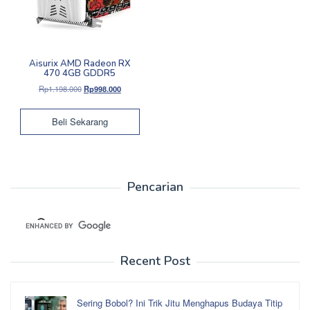
Aisurix AMD Radeon RX
470 4GB GDDR5
Harga
Harga
Rp
1.198.000
Rp
998.000
aslinya
saat
adalah:
ini
Beli Sekarang
Rp1.198.000.
adalah:
Rp998.000.
Pencarian
Recent Post
Sering Bobol? Ini Trik Jitu Menghapus Budaya Titip