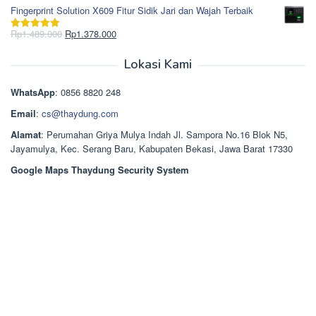
Rp850.000.
aslinya
saat
dari 5
Fingerprint Solution X609 Fitur Sidik Jari dan Wajah Terbaik
adalah:
ini
Rp2.750.000.
adalah:
Harga
Harga
Rp
1.489.000
Rp
1.378.000
Dinilai
5.00
Rp2.668.000.
aslinya
saat
dari 5
adalah:
ini
Lokasi Kami
Rp1.489.000.
adalah:
Rp1.378.000.
WhatsApp
: 0856 8820 248
Email
:
cs@thaydung.com
Alamat
: Perumahan Griya Mulya Indah Jl. Sampora No.16 Blok N5,
Jayamulya, Kec. Serang Baru, Kabupaten Bekasi, Jawa Barat 17330
Google Maps Thaydung Security System