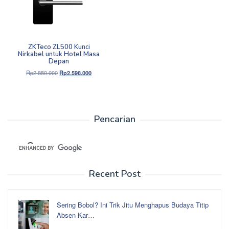
ZKTeco ZL500 Kunci
Nirkabel untuk Hotel Masa
Depan
Harga
Harga
Rp
2.850.000
Rp
2.598.000
aslinya
saat
adalah:
ini
Rp2.850.000.
adalah:
Rp2.598.000.
Pencarian
Recent Post
Sering Bobol? Ini Trik Jitu Menghapus Budaya Titip
Absen Kar…