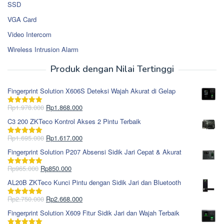
SSD
VGA Card
Video Intercom
Wireless Intrusion Alarm
Produk dengan Nilai Tertinggi
Fingerprint Solution X606S Deteksi Wajah Akurat di Gelap
Harga
Harga
Rp
1.978.000
Rp
1.868.000
Dinilai
5.00
aslinya
saat
dari 5
C3 200 ZKTeco Kontrol Akses 2 Pintu Terbaik
adalah:
ini
Rp1.978.000.
adalah:
Harga
Harga
Rp
1.695.000
Rp
1.617.000
Dinilai
5.00
Rp1.868.000.
aslinya
saat
dari 5
Fingerprint Solution P207 Absensi Sidik Jari Cepat & Akurat
adalah:
ini
Rp1.695.000.
adalah:
Harga
Harga
Rp
965.000
Rp
850.000
Dinilai
5.00
Rp1.617.000.
aslinya
saat
dari 5
AL20B ZKTeco Kunci Pintu dengan Sidik Jari dan Bluetooth
adalah:
ini
Rp965.000.
adalah:
Harga
Harga
Rp
2.750.000
Rp
2.668.000
Dinilai
5.00
Rp850.000.
aslinya
saat
dari 5
Fingerprint Solution X609 Fitur Sidik Jari dan Wajah Terbaik
adalah:
ini