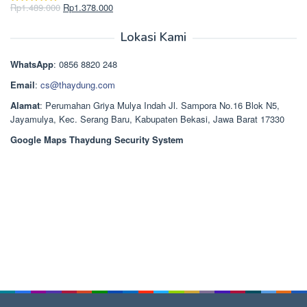
Rp2.750.000.
adalah:
Harga
Harga
Rp
1.489.000
Rp
1.378.000
Dinilai
5.00
Rp2.668.000.
aslinya
saat
dari 5
adalah:
ini
Lokasi Kami
Rp1.489.000.
adalah:
Rp1.378.000.
WhatsApp
: 0856 8820 248
Email
:
cs@thaydung.com
Alamat
: Perumahan Griya Mulya Indah Jl. Sampora No.16 Blok N5,
Jayamulya, Kec. Serang Baru, Kabupaten Bekasi, Jawa Barat 17330
Google Maps Thaydung Security System