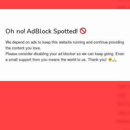
CCTV O
DVR
Fingerp
Oh no! AdBlock Spotted!
IP Cam
We depend on ads to keep this website running and continue providing
Kamer
the content you love.
Mesin 
Please consider disabling your ad blocker so we can keep going. Even
a small support from you means the world to us. Thank you!
NVR
Paket 
PoE C
Smart 
SSD
VGA Ca
Video I
Wireles