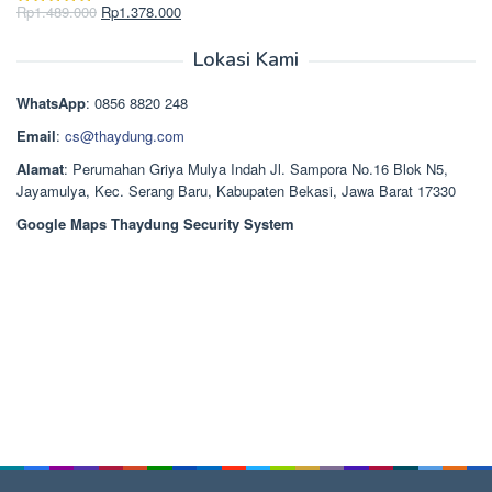
Rp2.750.000.
adalah:
Harga
Harga
Rp
1.489.000
Rp
1.378.000
Dinilai
5.00
Rp2.668.000.
aslinya
saat
dari 5
adalah:
ini
Lokasi Kami
Rp1.489.000.
adalah:
Rp1.378.000.
WhatsApp
: 0856 8820 248
Email
:
cs@thaydung.com
Alamat
: Perumahan Griya Mulya Indah Jl. Sampora No.16 Blok N5,
Jayamulya, Kec. Serang Baru, Kabupaten Bekasi, Jawa Barat 17330
Google Maps Thaydung Security System