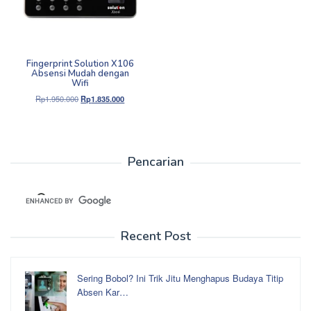
Fingerprint Solution X106
Absensi Mudah dengan
Wifi
Harga
Harga
Rp
1.950.000
Rp
1.835.000
aslinya
saat
adalah:
ini
Rp1.950.000.
adalah:
Rp1.835.000.
Pencarian
Recent Post
Sering Bobol? Ini Trik Jitu Menghapus Budaya Titip
Absen Kar…