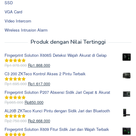
SSD
VGA Card
Video Intercom
Wireless Intrusion Alarm
Produk dengan Nilai Tertinggi
Fingerprint Solution X606S Deteksi Wajah Akurat di Gelap
Harga
Harga
Rp
1.978.000
Rp
1.868.000
Dinilai
5.00
aslinya
saat
dari 5
C3 200 ZKTeco Kontrol Akses 2 Pintu Terbaik
adalah:
ini
Rp1.978.000.
adalah:
Harga
Harga
Rp
1.695.000
Rp
1.617.000
Dinilai
5.00
Rp1.868.000.
aslinya
saat
dari 5
Fingerprint Solution P207 Absensi Sidik Jari Cepat & Akurat
adalah:
ini
Rp1.695.000.
adalah:
Harga
Harga
Rp
965.000
Rp
850.000
Dinilai
5.00
Rp1.617.000.
aslinya
saat
dari 5
AL20B ZKTeco Kunci Pintu dengan Sidik Jari dan Bluetooth
adalah:
ini
Rp965.000.
adalah:
Harga
Harga
Rp
2.750.000
Rp
2.668.000
Dinilai
5.00
Rp850.000.
aslinya
saat
dari 5
Fingerprint Solution X609 Fitur Sidik Jari dan Wajah Terbaik
adalah:
ini