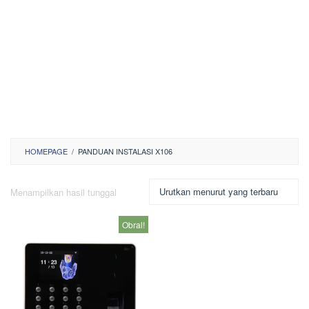
HOMEPAGE
/
PANDUAN INSTALASI X106
Menampilkan hasil tunggal
Obral!