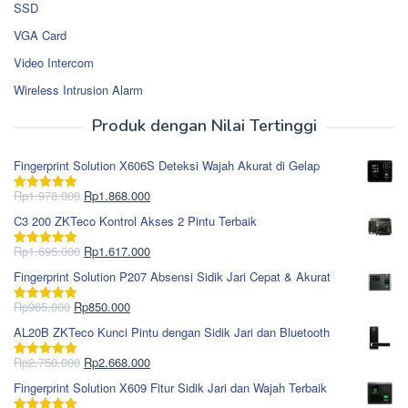
SSD
VGA Card
Video Intercom
Wireless Intrusion Alarm
Produk dengan Nilai Tertinggi
Fingerprint Solution X606S Deteksi Wajah Akurat di Gelap
Harga
Harga
Rp
1.978.000
Rp
1.868.000
Dinilai
5.00
aslinya
saat
dari 5
C3 200 ZKTeco Kontrol Akses 2 Pintu Terbaik
adalah:
ini
Rp1.978.000.
adalah:
Harga
Harga
Rp
1.695.000
Rp
1.617.000
Dinilai
5.00
Rp1.868.000.
aslinya
saat
dari 5
Fingerprint Solution P207 Absensi Sidik Jari Cepat & Akurat
adalah:
ini
Rp1.695.000.
adalah:
Harga
Harga
Rp
965.000
Rp
850.000
Dinilai
5.00
Rp1.617.000.
aslinya
saat
dari 5
AL20B ZKTeco Kunci Pintu dengan Sidik Jari dan Bluetooth
adalah:
ini
Rp965.000.
adalah:
Harga
Harga
Rp
2.750.000
Rp
2.668.000
Dinilai
5.00
Rp850.000.
aslinya
saat
dari 5
Fingerprint Solution X609 Fitur Sidik Jari dan Wajah Terbaik
adalah:
ini