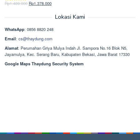
Rp2.750.000.
adalah:
Harga
Harga
Rp
1.489.000
Rp
1.378.000
Dinilai
5.00
Rp2.668.000.
aslinya
saat
dari 5
adalah:
ini
Lokasi Kami
Rp1.489.000.
adalah:
Rp1.378.000.
WhatsApp
: 0856 8820 248
Email
:
cs@thaydung.com
Alamat
: Perumahan Griya Mulya Indah Jl. Sampora No.16 Blok N5,
Jayamulya, Kec. Serang Baru, Kabupaten Bekasi, Jawa Barat 17330
Google Maps Thaydung Security System