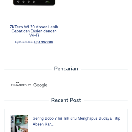
ZKTeco WL30 Absen Lebih
Cepat dan Efisien dengan
Wi-Fi
Harga
Harga
Rp
2.389.000
Rp
1.997.000
aslinya
saat
adalah:
ini
Rp2.389.000.
adalah:
Rp1.997.000.
Pencarian
Recent Post
Sering Bobol? Ini Trik Jitu Menghapus Budaya Titip
Absen Kar…