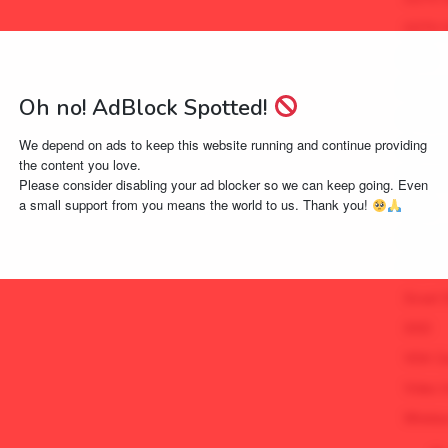
CCTV O
DVR
Fingerp
Oh no! AdBlock Spotted!
IP Cam
We depend on ads to keep this website running and continue providing
Kamer
the content you love.
Mesin 
Please consider disabling your ad blocker so we can keep going. Even
a small support from you means the world to us. Thank you!
NVR
Paket 
PoE C
Smart 
SSD
VGA Ca
Video I
Wireles