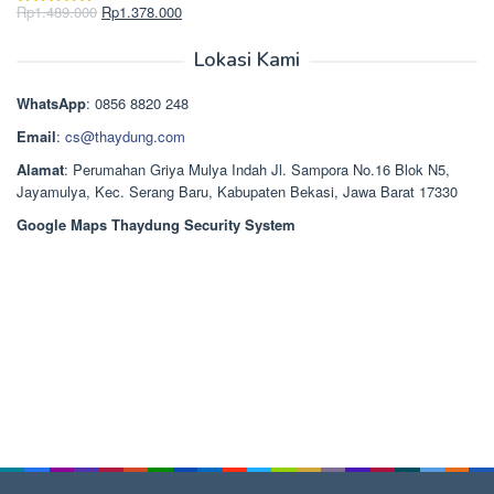
Rp2.750.000.
adalah:
Harga
Harga
Rp
1.489.000
Rp
1.378.000
Dinilai
5.00
Rp2.668.000.
aslinya
saat
dari 5
adalah:
ini
Lokasi Kami
Rp1.489.000.
adalah:
Rp1.378.000.
WhatsApp
: 0856 8820 248
Email
:
cs@thaydung.com
Alamat
: Perumahan Griya Mulya Indah Jl. Sampora No.16 Blok N5,
Jayamulya, Kec. Serang Baru, Kabupaten Bekasi, Jawa Barat 17330
Google Maps Thaydung Security System