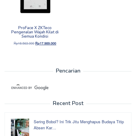
ProFace X ZKTeco
Pengenalan Wajah Kilat di
Semua Kondisi
Harga
Harga
Rp
18.563.000
Rp
17.989.000
aslinya
saat
adalah:
ini
Rp18.563.000.
adalah:
Rp17.989.000.
Pencarian
Recent Post
Sering Bobol? Ini Trik Jitu Menghapus Budaya Titip
Absen Kar…