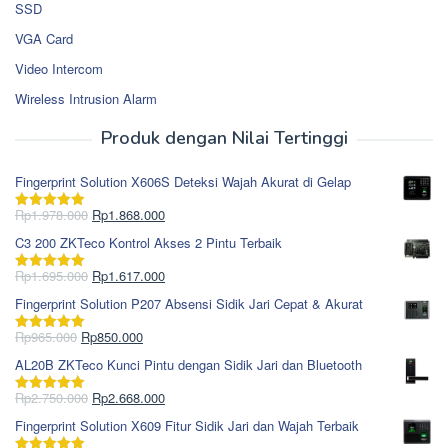
SSD
VGA Card
Video Intercom
Wireless Intrusion Alarm
Produk dengan Nilai Tertinggi
Fingerprint Solution X606S Deteksi Wajah Akurat di Gelap
Harga
Harga
Rp
1.978.000
Rp
1.868.000
Dinilai
5.00
aslinya
saat
dari 5
C3 200 ZKTeco Kontrol Akses 2 Pintu Terbaik
adalah:
ini
Rp1.978.000.
adalah:
Harga
Harga
Rp
1.695.000
Rp
1.617.000
Dinilai
5.00
Rp1.868.000.
aslinya
saat
dari 5
Fingerprint Solution P207 Absensi Sidik Jari Cepat & Akurat
adalah:
ini
Rp1.695.000.
adalah:
Harga
Harga
Rp
965.000
Rp
850.000
Dinilai
5.00
Rp1.617.000.
aslinya
saat
dari 5
AL20B ZKTeco Kunci Pintu dengan Sidik Jari dan Bluetooth
adalah:
ini
Rp965.000.
adalah:
Harga
Harga
Rp
2.750.000
Rp
2.668.000
Dinilai
5.00
Rp850.000.
aslinya
saat
dari 5
Fingerprint Solution X609 Fitur Sidik Jari dan Wajah Terbaik
adalah:
ini