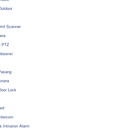
utdoor
rint Scanner
era
a PTZ
Absensi
Pasang
amera
Door Lock
rd
ntercom
s Intrusion Alarm