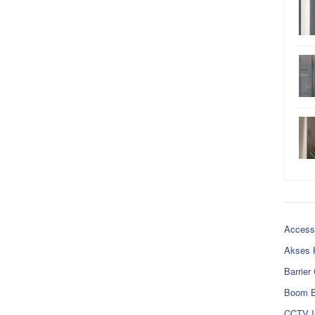
Access
Akses 
Barrier
Boom B
CCTV I