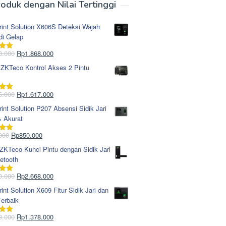
oduk dengan Nilai Tertinggi
rint Solution X606S Deteksi Wajah
di Gelap
Harga
Harga
8.000
Rp
1.868.000
i
5.00
aslinya
saat
 ZKTeco Kontrol Akses 2 Pintu
adalah:
ini
Rp1.978.000.
adalah:
Rp1.868.000.
Harga
Harga
5.000
Rp
1.617.000
i
5.00
aslinya
saat
rint Solution P207 Absensi Sidik Jari
adalah:
ini
& Akurat
Rp1.695.000.
adalah:
Rp1.617.000.
Harga
Harga
000
Rp
850.000
i
5.00
aslinya
saat
KTeco Kunci Pintu dengan Sidik Jari
adalah:
ini
etooth
Rp965.000.
adalah:
Rp850.000.
Harga
Harga
0.000
Rp
2.668.000
i
5.00
aslinya
saat
rint Solution X609 Fitur Sidik Jari dan
adalah:
ini
erbaik
Rp2.750.000.
adalah:
Rp2.668.000.
Harga
Harga
9.000
Rp
1.378.000
i
5.00