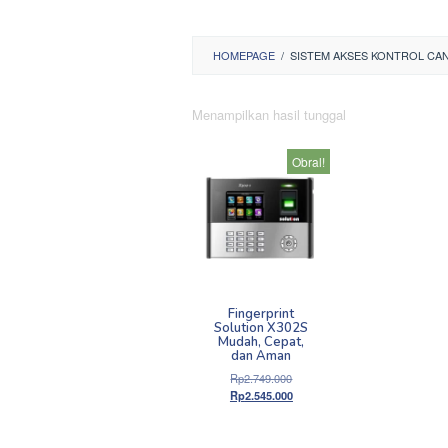
HOMEPAGE
/
SISTEM AKSES KONTROL CA
Menampilkan hasil tunggal
Obral!
Fingerprint
Solution X302S
Mudah, Cepat,
dan Aman
Harga
Rp
2.749.000
aslinya
Harga
Rp
2.545.000
adalah:
saat
Rp2.749.000.
ini
adalah: