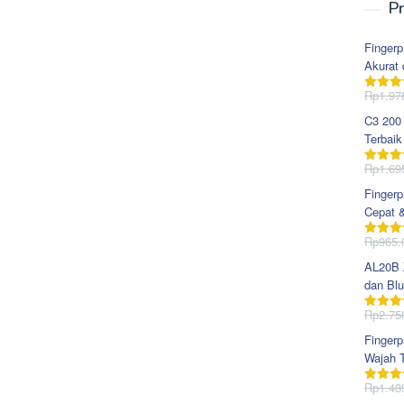
Pr
Fingerp
Akurat 
Rp
1.97
Dinila
dari 5
C3 200
Terbaik
Rp
1.69
Dinila
dari 5
Fingerp
Cepat 
Rp
965.
Dinila
dari 5
AL20B Z
dan Blu
Rp
2.75
Dinila
dari 5
Fingerp
Wajah T
Rp
1.48
Dinila
dari 5