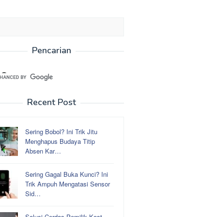
Pencarian
Recent Post
Sering Bobol? Ini Trik Jitu
Menghapus Budaya Titip
Absen Kar…
Sering Gagal Buka Kunci? Ini
Trik Ampuh Mengatasi Sensor
Sid…
Solusi Cerdas Pemilik Kost