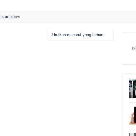
NGGIH X302S