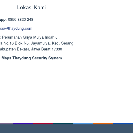
aslinya
saat
adalah:
ini
Lokasi Kami
Rp1.489.000.
adalah:
Rp1.378.000.
App
: 0856 8820 248
cs@thaydung.com
: Perumahan Griya Mulya Indah Jl.
a No.16 Blok N5, Jayamulya, Kec. Serang
Kabupaten Bekasi, Jawa Barat 17330
 Maps Thaydung Security System