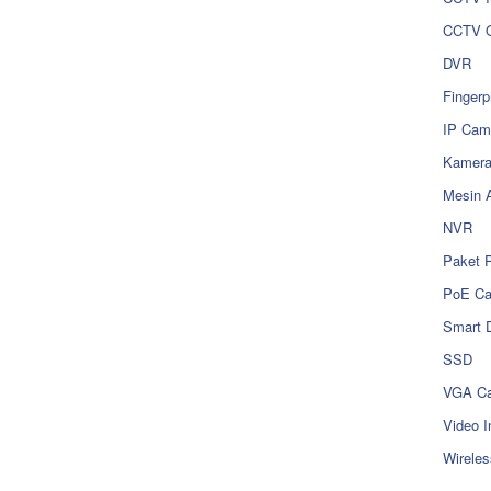
CCTV O
DVR
Fingerp
IP Cam
Kamer
Mesin 
NVR
Paket 
PoE C
Smart 
SSD
VGA Ca
Video I
Wireles