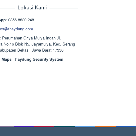
aslinya
saat
adalah:
ini
Lokasi Kami
Rp1.489.000.
adalah:
Rp1.378.000.
App
: 0856 8820 248
cs@thaydung.com
: Perumahan Griya Mulya Indah Jl.
a No.16 Blok N5, Jayamulya, Kec. Serang
Kabupaten Bekasi, Jawa Barat 17330
 Maps Thaydung Security System