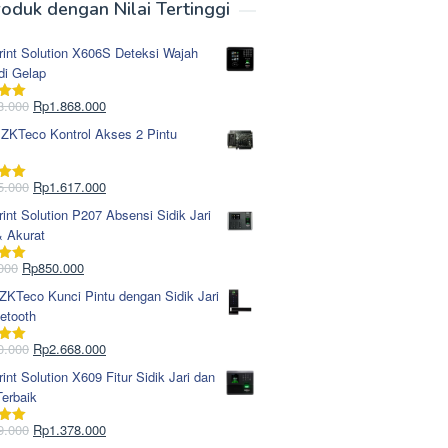
oduk dengan Nilai Tertinggi
rint Solution X606S Deteksi Wajah
di Gelap
Harga
Harga
8.000
Rp
1.868.000
i
5.00
aslinya
saat
 ZKTeco Kontrol Akses 2 Pintu
adalah:
ini
Rp1.978.000.
adalah:
Rp1.868.000.
Harga
Harga
5.000
Rp
1.617.000
i
5.00
aslinya
saat
rint Solution P207 Absensi Sidik Jari
adalah:
ini
& Akurat
Rp1.695.000.
adalah:
Rp1.617.000.
Harga
Harga
000
Rp
850.000
i
5.00
aslinya
saat
KTeco Kunci Pintu dengan Sidik Jari
adalah:
ini
etooth
Rp965.000.
adalah:
Rp850.000.
Harga
Harga
0.000
Rp
2.668.000
i
5.00
aslinya
saat
rint Solution X609 Fitur Sidik Jari dan
adalah:
ini
erbaik
Rp2.750.000.
adalah:
Rp2.668.000.
Harga
Harga
9.000
Rp
1.378.000
i
5.00