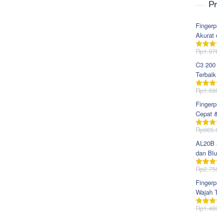
Pr
Fingerp
Akurat 
Rp
1.97
Dinila
dari 5
C3 200
Terbaik
Rp
1.69
Dinila
dari 5
Fingerp
Cepat 
Rp
965.
Dinila
dari 5
AL20B Z
dan Blu
Rp
2.75
Dinila
dari 5
Fingerp
Wajah T
Rp
1.48
Dinila
dari 5