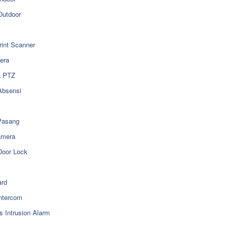
utdoor
rint Scanner
era
a PTZ
Absensi
Pasang
amera
Door Lock
rd
ntercom
s Intrusion Alarm