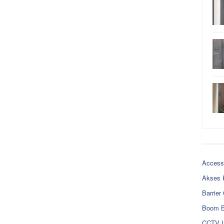
Access
Akses 
Barrier
Boom B
CCTV I