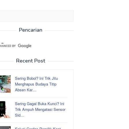
Pencarian
Recent Post
Sering Bobol? Ini Trik Jitu
Menghapus Budaya Titip
Absen Kar…
Sering Gagal Buka Kunci? Ini
Trik Ampuh Mengatasi Sensor
Sid…
Solusi Cerdas Pemilik Kost