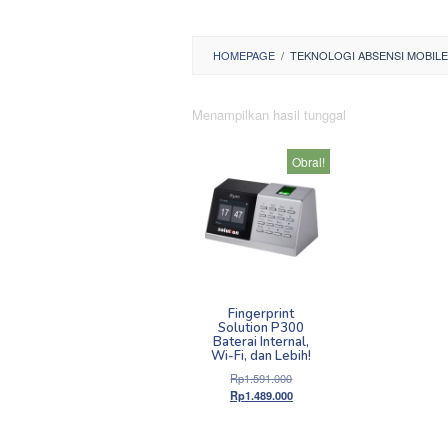
HOMEPAGE
/
TEKNOLOGI ABSENSI MOBILE
Menampilkan hasil tunggal
Obral!
Fingerprint
Solution P300
Baterai Internal,
Wi-Fi, dan Lebih!
Harga
Rp
1.591.000
aslinya
Harga
Rp
1.489.000
adalah:
saat
Rp1.591.000.
ini
adalah: