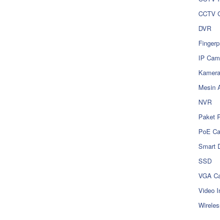
CCTV O
DVR
Fingerp
IP Cam
Kamer
Mesin 
NVR
Paket 
PoE C
Smart 
SSD
VGA Ca
Video I
Wireles