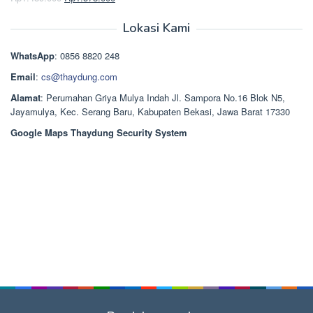
Dinilai
5.00
Rp2.668.000.
aslinya
saat
dari 5
adalah:
ini
Lokasi Kami
Rp1.489.000.
adalah:
Rp1.378.000.
WhatsApp
: 0856 8820 248
Email
:
cs@thaydung.com
Alamat
: Perumahan Griya Mulya Indah Jl. Sampora No.16 Blok N5,
Jayamulya, Kec. Serang Baru, Kabupaten Bekasi, Jawa Barat 17330
Google Maps Thaydung Security System