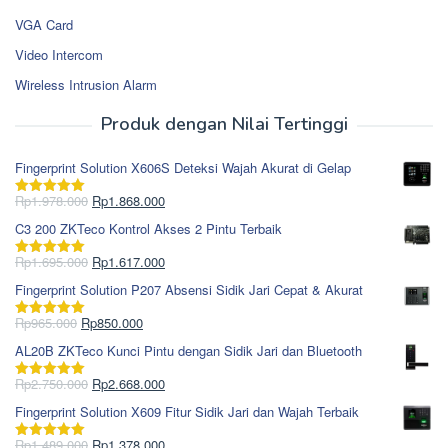
VGA Card
Video Intercom
Wireless Intrusion Alarm
Produk dengan Nilai Tertinggi
Fingerprint Solution X606S Deteksi Wajah Akurat di Gelap
Harga
Harga
Rp
1.978.000
Rp
1.868.000
Dinilai
5.00
aslinya
saat
dari 5
C3 200 ZKTeco Kontrol Akses 2 Pintu Terbaik
adalah:
ini
Rp1.978.000.
adalah:
Harga
Harga
Rp
1.695.000
Rp
1.617.000
Dinilai
5.00
Rp1.868.000.
aslinya
saat
dari 5
Fingerprint Solution P207 Absensi Sidik Jari Cepat & Akurat
adalah:
ini
Rp1.695.000.
adalah:
Harga
Harga
Rp
965.000
Rp
850.000
Dinilai
5.00
Rp1.617.000.
aslinya
saat
dari 5
AL20B ZKTeco Kunci Pintu dengan Sidik Jari dan Bluetooth
adalah:
ini
Rp965.000.
adalah:
Harga
Harga
Rp
2.750.000
Rp
2.668.000
Dinilai
5.00
Rp850.000.
aslinya
saat
dari 5
Fingerprint Solution X609 Fitur Sidik Jari dan Wajah Terbaik
adalah:
ini
Rp2.750.000.
adalah:
Harga
Harga
Rp
1.489.000
Rp
1.378.000