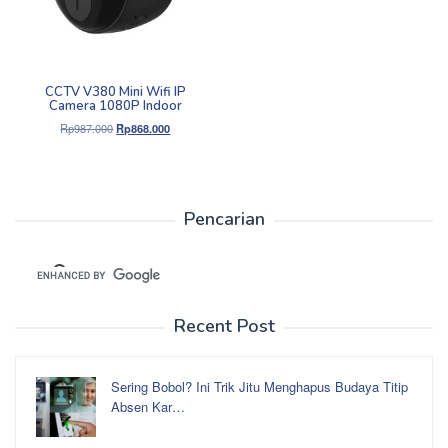
CCTV V380 Mini Wifi IP
Camera 1080P Indoor
Harga
Harga
Rp
987.000
Rp
868.000
aslinya
saat
adalah:
ini
Rp987.000.
adalah:
Rp868.000.
Pencarian
Recent Post
Sering Bobol? Ini Trik Jitu Menghapus Budaya Titip
Absen Kar…