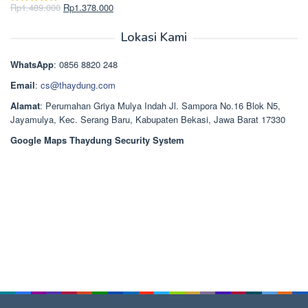
Rp2.750.000.
adalah:
Harga
Harga
Rp
1.489.000
Rp
1.378.000
Dinilai
5.00
Rp2.668.000.
aslinya
saat
dari 5
adalah:
ini
Lokasi Kami
Rp1.489.000.
adalah:
Rp1.378.000.
WhatsApp
: 0856 8820 248
Email
:
cs@thaydung.com
Alamat
: Perumahan Griya Mulya Indah Jl. Sampora No.16 Blok N5,
Jayamulya, Kec. Serang Baru, Kabupaten Bekasi, Jawa Barat 17330
Google Maps Thaydung Security System