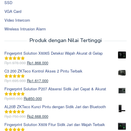
SSD
VGA Card
Video Intercom
Wireless Intrusion Alarm
Produk dengan Nilai Tertinggi
Fingerprint Solution X606S Deteksi Wajah Akurat di Gelap
Harga
Harga
Rp
1.978.000
Rp
1.868.000
Dinilai
5.00
aslinya
saat
dari 5
C3 200 ZKTeco Kontrol Akses 2 Pintu Terbaik
adalah:
ini
Rp1.978.000.
adalah:
Harga
Harga
Rp
1.695.000
Rp
1.617.000
Dinilai
5.00
Rp1.868.000.
aslinya
saat
dari 5
Fingerprint Solution P207 Absensi Sidik Jari Cepat & Akurat
adalah:
ini
Rp1.695.000.
adalah:
Harga
Harga
Rp
965.000
Rp
850.000
Dinilai
5.00
Rp1.617.000.
aslinya
saat
dari 5
AL20B ZKTeco Kunci Pintu dengan Sidik Jari dan Bluetooth
adalah:
ini
Rp965.000.
adalah:
Harga
Harga
Rp
2.750.000
Rp
2.668.000
Dinilai
5.00
Rp850.000.
aslinya
saat
dari 5
Fingerprint Solution X609 Fitur Sidik Jari dan Wajah Terbaik
adalah:
ini