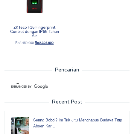
ZKTeco F16 Fingerprint
Control dengan IP65 Tahan
Air
Harga
Harga
Rp
2.450.000
Rp
2.325.000
aslinya
saat
adalah:
ini
Rp2.450.000.
adalah:
Rp2.325.000.
Pencarian
Recent Post
Sering Bobol? Ini Trik Jitu Menghapus Budaya Titip
Absen Kar…