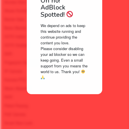
Oh no!
Access Door
AdBlock
Akses Kontrol
Spotted!
Barrier Gate
We depend on ads to keep
Boom Barrier
this website running and
CCTV Indoor
continue providing the
content you love.
CCTV Outdoor
Please consider disabling
DVR
your ad blocker so we can
keep going. Even a small
Fingerprint Scanner
support from you means the
IP Camera
world to us. Thank you!
Kamera PTZ
Mesin Absensi
NVR
Paket Pasang
PoE Camera
Smart Door Lock