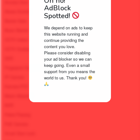
Oh no!
Access Door
AdBlock
Akses Kontrol
Spotted!
Barrier Gate
We depend on ads to keep
Boom Barrier
this website running and
CCTV Indoor
continue providing the
content you love.
CCTV Outdoor
Please consider disabling
DVR
your ad blocker so we can
keep going. Even a small
Fingerprint Scanner
support from you means the
IP Camera
world to us. Thank you!
Kamera PTZ
Mesin Absensi
NVR
Paket Pasang
PoE Camera
Smart Door Lock