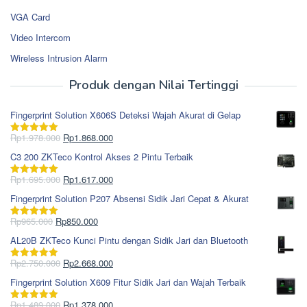
VGA Card
Video Intercom
Wireless Intrusion Alarm
Produk dengan Nilai Tertinggi
Fingerprint Solution X606S Deteksi Wajah Akurat di Gelap
Harga
Harga
Rp
1.978.000
Rp
1.868.000
Dinilai
5.00
aslinya
saat
dari 5
C3 200 ZKTeco Kontrol Akses 2 Pintu Terbaik
adalah:
ini
Rp1.978.000.
adalah:
Harga
Harga
Rp
1.695.000
Rp
1.617.000
Dinilai
5.00
Rp1.868.000.
aslinya
saat
dari 5
Fingerprint Solution P207 Absensi Sidik Jari Cepat & Akurat
adalah:
ini
Rp1.695.000.
adalah:
Harga
Harga
Rp
965.000
Rp
850.000
Dinilai
5.00
Rp1.617.000.
aslinya
saat
dari 5
AL20B ZKTeco Kunci Pintu dengan Sidik Jari dan Bluetooth
adalah:
ini
Rp965.000.
adalah:
Harga
Harga
Rp
2.750.000
Rp
2.668.000
Dinilai
5.00
Rp850.000.
aslinya
saat
dari 5
Fingerprint Solution X609 Fitur Sidik Jari dan Wajah Terbaik
adalah:
ini
Rp2.750.000.
adalah:
Harga
Harga
Rp
1.489.000
Rp
1.378.000