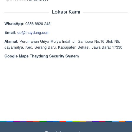
Dinilai
5.00
Rp2.668.000.
aslinya
saat
dari 5
adalah:
ini
Lokasi Kami
Rp1.489.000.
adalah:
Rp1.378.000.
WhatsApp
: 0856 8820 248
Email
:
cs@thaydung.com
Alamat
: Perumahan Griya Mulya Indah Jl. Sampora No.16 Blok N5,
Jayamulya, Kec. Serang Baru, Kabupaten Bekasi, Jawa Barat 17330
Google Maps Thaydung Security System