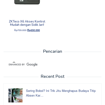
ZKTeco X6 Akses Kontrol
Mudah dengan Sidik Jari!
Harga
Harga
Rp
790.000
Rp
650.000
aslinya
saat
adalah:
ini
Rp790.000.
adalah:
Rp650.000.
Pencarian
Recent Post
Sering Bobol? Ini Trik Jitu Menghapus Budaya Titip
Absen Kar…