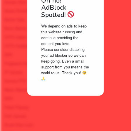
Oh no!
Access Door
AdBlock
Akses Kontrol
Spotted!
Barrier Gate
We depend on ads to keep
Boom Barrier
this website running and
CCTV Indoor
continue providing the
content you love.
CCTV Outdoor
Please consider disabling
DVR
your ad blocker so we can
keep going. Even a small
Fingerprint Scanner
support from you means the
IP Camera
world to us. Thank you!
Kamera PTZ
Mesin Absensi
NVR
Paket Pasang
PoE Camera
Smart Door Lock