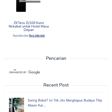
ZKTeco ZL500 Kunci
Nirkabel untuk Hotel Masa
Depan
Harga
Harga
Rp
2.850.000
Rp
2.598.000
aslinya
saat
adalah:
ini
Rp2.850.000.
adalah:
Rp2.598.000.
Pencarian
Recent Post
Sering Bobol? Ini Trik Jitu Menghapus Budaya Titip
Absen Kar…