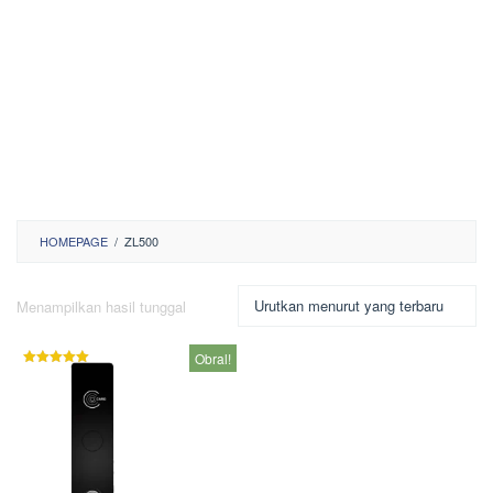
HOMEPAGE
/
ZL500
Menampilkan hasil tunggal
Obral!
Dinilai
5.00
dari 5