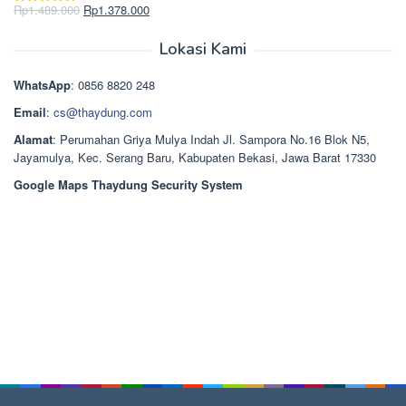
Rp2.750.000.
adalah:
Harga
Harga
Rp
1.489.000
Rp
1.378.000
Dinilai
5.00
Rp2.668.000.
aslinya
saat
dari 5
adalah:
ini
Lokasi Kami
Rp1.489.000.
adalah:
Rp1.378.000.
WhatsApp
: 0856 8820 248
Email
:
cs@thaydung.com
Alamat
: Perumahan Griya Mulya Indah Jl. Sampora No.16 Blok N5,
Jayamulya, Kec. Serang Baru, Kabupaten Bekasi, Jawa Barat 17330
Google Maps Thaydung Security System