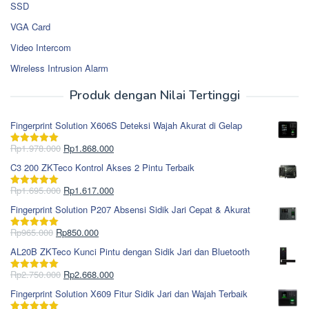
SSD
VGA Card
Video Intercom
Wireless Intrusion Alarm
Produk dengan Nilai Tertinggi
Fingerprint Solution X606S Deteksi Wajah Akurat di Gelap
Harga
Harga
Rp
1.978.000
Rp
1.868.000
Dinilai
5.00
aslinya
saat
dari 5
C3 200 ZKTeco Kontrol Akses 2 Pintu Terbaik
adalah:
ini
Rp1.978.000.
adalah:
Harga
Harga
Rp
1.695.000
Rp
1.617.000
Dinilai
5.00
Rp1.868.000.
aslinya
saat
dari 5
Fingerprint Solution P207 Absensi Sidik Jari Cepat & Akurat
adalah:
ini
Rp1.695.000.
adalah:
Harga
Harga
Rp
965.000
Rp
850.000
Dinilai
5.00
Rp1.617.000.
aslinya
saat
dari 5
AL20B ZKTeco Kunci Pintu dengan Sidik Jari dan Bluetooth
adalah:
ini
Rp965.000.
adalah:
Harga
Harga
Rp
2.750.000
Rp
2.668.000
Dinilai
5.00
Rp850.000.
aslinya
saat
dari 5
Fingerprint Solution X609 Fitur Sidik Jari dan Wajah Terbaik
adalah:
ini