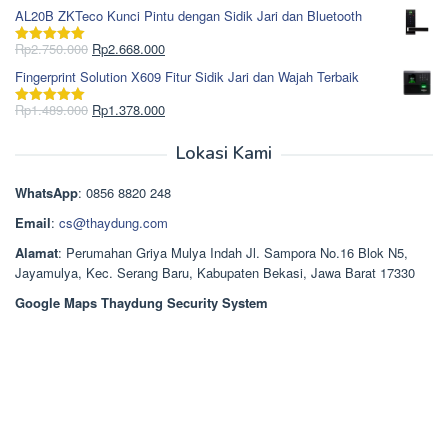
Rp1.617.000.
aslinya
saat
dari 5
AL20B ZKTeco Kunci Pintu dengan Sidik Jari dan Bluetooth
adalah:
ini
Rp965.000.
adalah:
Harga
Harga
Rp
2.750.000
Rp
2.668.000
Dinilai
5.00
Rp850.000.
aslinya
saat
dari 5
Fingerprint Solution X609 Fitur Sidik Jari dan Wajah Terbaik
adalah:
ini
Rp2.750.000.
adalah:
Harga
Harga
Rp
1.489.000
Rp
1.378.000
Dinilai
5.00
Rp2.668.000.
aslinya
saat
dari 5
adalah:
ini
Lokasi Kami
Rp1.489.000.
adalah:
Rp1.378.000.
WhatsApp
: 0856 8820 248
Email
:
cs@thaydung.com
Alamat
: Perumahan Griya Mulya Indah Jl. Sampora No.16 Blok N5,
Jayamulya, Kec. Serang Baru, Kabupaten Bekasi, Jawa Barat 17330
Google Maps Thaydung Security System