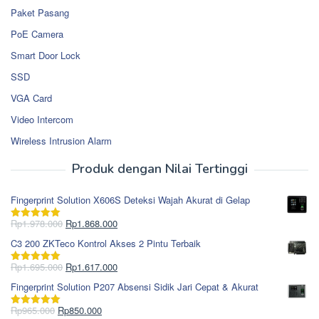
Paket Pasang
PoE Camera
Smart Door Lock
SSD
VGA Card
Video Intercom
Wireless Intrusion Alarm
Produk dengan Nilai Tertinggi
Fingerprint Solution X606S Deteksi Wajah Akurat di Gelap
Harga
Harga
Rp
1.978.000
Rp
1.868.000
Dinilai
5.00
aslinya
saat
dari 5
C3 200 ZKTeco Kontrol Akses 2 Pintu Terbaik
adalah:
ini
Rp1.978.000.
adalah:
Harga
Harga
Rp
1.695.000
Rp
1.617.000
Dinilai
5.00
Rp1.868.000.
aslinya
saat
dari 5
Fingerprint Solution P207 Absensi Sidik Jari Cepat & Akurat
adalah:
ini
Rp1.695.000.
adalah:
Harga
Harga
Rp
965.000
Rp
850.000
Dinilai
5.00