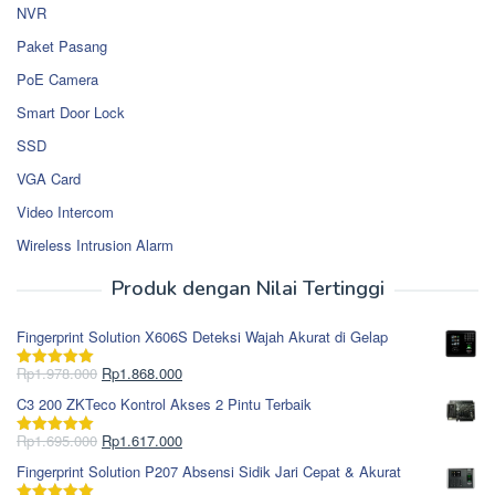
NVR
Paket Pasang
PoE Camera
Smart Door Lock
SSD
VGA Card
Video Intercom
Wireless Intrusion Alarm
Produk dengan Nilai Tertinggi
Fingerprint Solution X606S Deteksi Wajah Akurat di Gelap
Harga
Harga
Rp
1.978.000
Rp
1.868.000
Dinilai
5.00
aslinya
saat
dari 5
C3 200 ZKTeco Kontrol Akses 2 Pintu Terbaik
adalah:
ini
Rp1.978.000.
adalah:
Harga
Harga
Rp
1.695.000
Rp
1.617.000
Dinilai
5.00
Rp1.868.000.
aslinya
saat
dari 5
Fingerprint Solution P207 Absensi Sidik Jari Cepat & Akurat
adalah:
ini