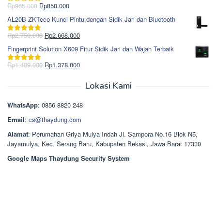
Rp1.695.000.
adalah:
Harga
Harga
Rp
965.000
Rp
850.000
Dinilai
5.00
Rp1.617.000.
aslinya
saat
dari 5
AL20B ZKTeco Kunci Pintu dengan Sidik Jari dan Bluetooth
adalah:
ini
Rp965.000.
adalah:
Harga
Harga
Rp
2.750.000
Rp
2.668.000
Dinilai
5.00
Rp850.000.
aslinya
saat
dari 5
Fingerprint Solution X609 Fitur Sidik Jari dan Wajah Terbaik
adalah:
ini
Rp2.750.000.
adalah:
Harga
Harga
Rp
1.489.000
Rp
1.378.000
Dinilai
5.00
Rp2.668.000.
aslinya
saat
dari 5
adalah:
ini
Lokasi Kami
Rp1.489.000.
adalah:
Rp1.378.000.
WhatsApp
: 0856 8820 248
Email
:
cs@thaydung.com
Alamat
: Perumahan Griya Mulya Indah Jl. Sampora No.16 Blok N5,
Jayamulya, Kec. Serang Baru, Kabupaten Bekasi, Jawa Barat 17330
Google Maps Thaydung Security System