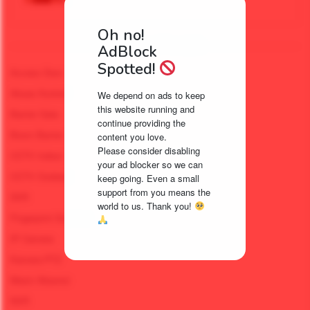
Oh no!
Kategori Produk
AdBlock
Spotted!
Access Door
Akses Kontrol
We depend on ads to keep
this website running and
Barrier Gate
continue providing the
Boom Barrier
content you love.
Please consider disabling
CCTV Indoor
your ad blocker so we can
CCTV Outdoor
keep going. Even a small
support from you means the
DVR
world to us. Thank you!
Fingerprint Scanner
IP Camera
Kamera PTZ
Mesin Absensi
NVR