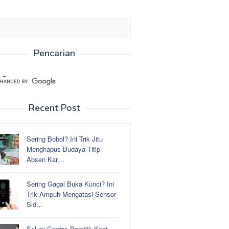
Pencarian
Recent Post
Sering Bobol? Ini Trik Jitu
Menghapus Budaya Titip
Absen Kar…
Sering Gagal Buka Kunci? Ini
Trik Ampuh Mengatasi Sensor
Sid…
Solusi Cerdas Pemilik Kost