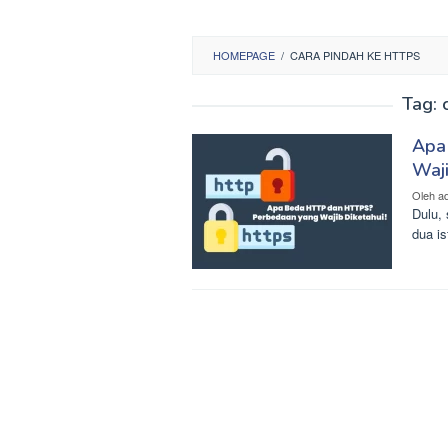
HOMEPAGE
/
CARA PINDAH KE HTTPS
Tag:
Apa
Waji
Oleh
a
Dulu, 
dua i