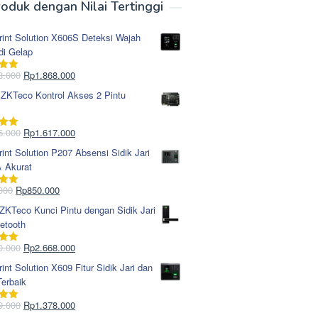
oduk dengan Nilai Tertinggi
rint Solution X606S Deteksi Wajah
di Gelap
Harga
Harga
8.000
Rp
1.868.000
i
5.00
aslinya
saat
 ZKTeco Kontrol Akses 2 Pintu
adalah:
ini
Rp1.978.000.
adalah:
Rp1.868.000.
Harga
Harga
5.000
Rp
1.617.000
i
5.00
aslinya
saat
rint Solution P207 Absensi Sidik Jari
adalah:
ini
& Akurat
Rp1.695.000.
adalah:
Rp1.617.000.
Harga
Harga
000
Rp
850.000
i
5.00
aslinya
saat
KTeco Kunci Pintu dengan Sidik Jari
adalah:
ini
etooth
Rp965.000.
adalah:
Rp850.000.
Harga
Harga
0.000
Rp
2.668.000
i
5.00
aslinya
saat
rint Solution X609 Fitur Sidik Jari dan
adalah:
ini
erbaik
Rp2.750.000.
adalah:
Rp2.668.000.
Harga
Harga
9.000
Rp
1.378.000
i
5.00