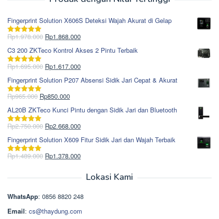
Fingerprint Solution X606S Deteksi Wajah Akurat di Gelap
Harga
Harga
Rp
1.978.000
Rp
1.868.000
Dinilai
5.00
aslinya
saat
dari 5
C3 200 ZKTeco Kontrol Akses 2 Pintu Terbaik
adalah:
ini
Rp1.978.000.
adalah:
Harga
Harga
Rp
1.695.000
Rp
1.617.000
Dinilai
5.00
Rp1.868.000.
aslinya
saat
dari 5
Fingerprint Solution P207 Absensi Sidik Jari Cepat & Akurat
adalah:
ini
Rp1.695.000.
adalah:
Harga
Harga
Rp
965.000
Rp
850.000
Dinilai
5.00
Rp1.617.000.
aslinya
saat
dari 5
AL20B ZKTeco Kunci Pintu dengan Sidik Jari dan Bluetooth
adalah:
ini
Rp965.000.
adalah:
Harga
Harga
Rp
2.750.000
Rp
2.668.000
Dinilai
5.00
Rp850.000.
aslinya
saat
dari 5
Fingerprint Solution X609 Fitur Sidik Jari dan Wajah Terbaik
adalah:
ini
Rp2.750.000.
adalah:
Harga
Harga
Rp
1.489.000
Rp
1.378.000
Dinilai
5.00
Rp2.668.000.
aslinya
saat
dari 5
adalah:
ini
Lokasi Kami
Rp1.489.000.
adalah:
Rp1.378.000.
WhatsApp
: 0856 8820 248
Email
:
cs@thaydung.com