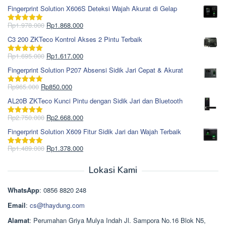
Fingerprint Solution X606S Deteksi Wajah Akurat di Gelap
Harga
Harga
Rp
1.978.000
Rp
1.868.000
Dinilai
5.00
aslinya
saat
dari 5
C3 200 ZKTeco Kontrol Akses 2 Pintu Terbaik
adalah:
ini
Rp1.978.000.
adalah:
Harga
Harga
Rp
1.695.000
Rp
1.617.000
Dinilai
5.00
Rp1.868.000.
aslinya
saat
dari 5
Fingerprint Solution P207 Absensi Sidik Jari Cepat & Akurat
adalah:
ini
Rp1.695.000.
adalah:
Harga
Harga
Rp
965.000
Rp
850.000
Dinilai
5.00
Rp1.617.000.
aslinya
saat
dari 5
AL20B ZKTeco Kunci Pintu dengan Sidik Jari dan Bluetooth
adalah:
ini
Rp965.000.
adalah:
Harga
Harga
Rp
2.750.000
Rp
2.668.000
Dinilai
5.00
Rp850.000.
aslinya
saat
dari 5
Fingerprint Solution X609 Fitur Sidik Jari dan Wajah Terbaik
adalah:
ini
Rp2.750.000.
adalah:
Harga
Harga
Rp
1.489.000
Rp
1.378.000
Dinilai
5.00
Rp2.668.000.
aslinya
saat
dari 5
adalah:
ini
Lokasi Kami
Rp1.489.000.
adalah:
Rp1.378.000.
WhatsApp
: 0856 8820 248
Email
:
cs@thaydung.com
Alamat
: Perumahan Griya Mulya Indah Jl. Sampora No.16 Blok N5,