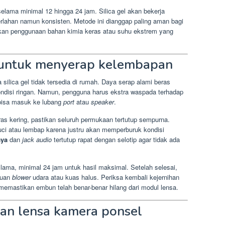
selama minimal 12 hingga 24 jam. Silica gel akan bekerja
erlahan namun konsisten. Metode ini dianggap paling aman bagi
tkan penggunaan bahan kimia keras atau suhu ekstrem yang
untuk menyerap kelembapan
a silica gel tidak tersedia di rumah. Daya serap alami beras
ondisi ringan. Namun, pengguna harus ekstra waspada terhadap
 bisa masuk ke lubang
port
atau
speaker
.
as kering, pastikan seluruh permukaan tertutup sempurna.
ci atau lembap karena justru akan memperburuk kondisi
aya
dan
jack audio
tertutup rapat dengan selotip agar tidak ada
ama, minimal 24 jam untuk hasil maksimal. Setelah selesai,
tuan
blower
udara atau kuas halus. Periksa kembali kejernihan
emastikan embun telah benar-benar hilang dari modul lensa.
an lensa kamera ponsel