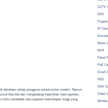
CCTV O
DVR
Fingerp
IP Cam
Kamer
Mesin 
NVR
Paket 
PoE C
Smart 
SSD
VGA Ca
adi dambaan setiap pengguna ponsel pintar modern. Namun,
Video I
ncul tiba-tiba dan menghalangi kejernihan hasil jepretan.
han suhu mendadak atau paparan kelembapan tinggi yang
Wireles