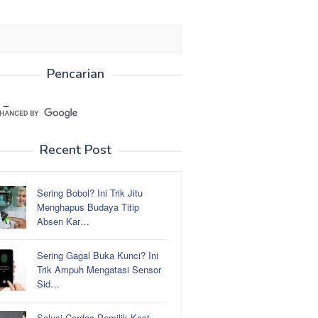
Pencarian
Recent Post
Sering Bobol? Ini Trik Jitu
Menghapus Budaya Titip
Absen Kar…
Sering Gagal Buka Kunci? Ini
Trik Ampuh Mengatasi Sensor
Sid…
Solusi Cerdas Pemilik Kost