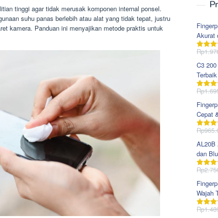
Pr
ian tinggi agar tidak merusak komponen internal ponsel.
naan suhu panas berlebih atau alat yang tidak tepat, justru
Fingerp
ret kamera. Panduan ini menyajikan metode praktis untuk
Akurat 
.
Rp
1.97
Dinila
dari 5
C3 200
Terbaik
Rp
1.69
Dinila
dari 5
Fingerp
Cepat 
Rp
965.
Dinila
dari 5
AL20B Z
dan Blu
Rp
2.75
Dinila
dari 5
Fingerp
Wajah T
Rp
1.48
Dinila
dari 5