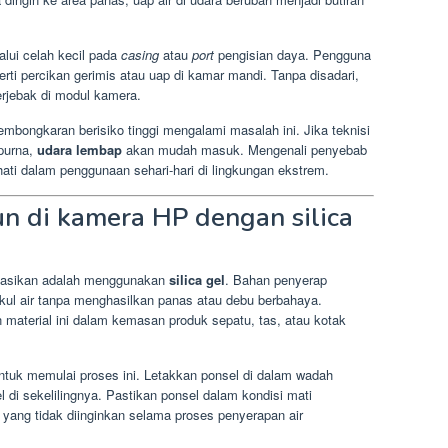
lui celah kecil pada
casing
atau
port
pengisian daya. Pengguna
rti percikan gerimis atau uap di kamar mandi. Tanpa disadari,
rjebak di modul kamera.
embongkaran berisiko tinggi mengalami masalah ini. Jika teknisi
purna,
udara lembap
akan mudah masuk. Mengenali penyebab
hati dalam penggunaan sehari-hari di lingkungan ekstrem.
n di kamera HP dengan silica
dasikan adalah menggunakan
silica gel
. Bahan penyerap
ekul air tanpa menghasilkan panas atau debu berbahaya.
terial ini dalam kemasan produk sepatu, tas, atau kotak
ntuk memulai proses ini. Letakkan ponsel di dalam wadah
 di sekelilingnya. Pastikan ponsel dalam kondisi mati
yang tidak diinginkan selama proses penyerapan air