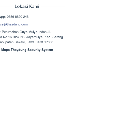
aslinya
saat
adalah:
ini
Lokasi Kami
Rp1.489.000.
adalah:
Rp1.378.000.
App
: 0856 8820 248
cs@thaydung.com
: Perumahan Griya Mulya Indah Jl.
a No.16 Blok N5, Jayamulya, Kec. Serang
Kabupaten Bekasi, Jawa Barat 17330
 Maps Thaydung Security System