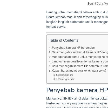
Begini Cara M
Penting untuk memahami bahwa embun di da
Udara lembap masuk dan terperangkap di rua
langkah-langkah sistematis untuk menanga
tempat servis.
Table of Contents
Penyebab kamera HP berembun
Cara mengatasi embun di kamera HP denga
Menggunakan beras untuk menyerap kel
Langkah membersihkan lensa kamera pon
Cara mencegah kamera HP berembun kem
Kapan harus membawa ke tempat servis?
Sebarkan ini:
Posting terkait:
Penyebab kamera H
Munculnya titik-titik air di dalam lensa bu
Perbedaan suhu yang drastis antara bagian 
kondensasi. Saat ponsel berpindah dari area