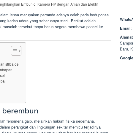
enghilangkan Embun di Kamera HP dengan Aman dan Efektif
lam lensa merupakan pertanda adanya celah pada bodi ponsel.
Whats
ng kedap udara yang seharusnya steril. Berikut adalah
ni masalah tersebut tanpa harus segera membawa ponsel ke
Email
:
Alamat
Sampor
Baru, 
Google
n silica gel
embapan
sel
bali
P berembun
kanlah fenomena gaib, melainkan hukum fisika sederhana.
dalam perangkat dan lingkungan sekitar memicu terjadinya
 dingin ke area panas, uap air di udara berubah menjadi butiran