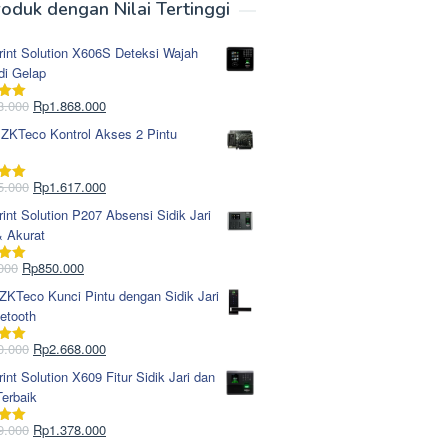
oduk dengan Nilai Tertinggi
rint Solution X606S Deteksi Wajah
di Gelap
Harga
Harga
8.000
Rp
1.868.000
i
5.00
aslinya
saat
 ZKTeco Kontrol Akses 2 Pintu
adalah:
ini
Rp1.978.000.
adalah:
Rp1.868.000.
Harga
Harga
5.000
Rp
1.617.000
i
5.00
aslinya
saat
rint Solution P207 Absensi Sidik Jari
adalah:
ini
& Akurat
Rp1.695.000.
adalah:
Rp1.617.000.
Harga
Harga
000
Rp
850.000
i
5.00
aslinya
saat
KTeco Kunci Pintu dengan Sidik Jari
adalah:
ini
etooth
Rp965.000.
adalah:
Rp850.000.
Harga
Harga
0.000
Rp
2.668.000
i
5.00
aslinya
saat
rint Solution X609 Fitur Sidik Jari dan
adalah:
ini
erbaik
Rp2.750.000.
adalah:
Rp2.668.000.
Harga
Harga
9.000
Rp
1.378.000
i
5.00