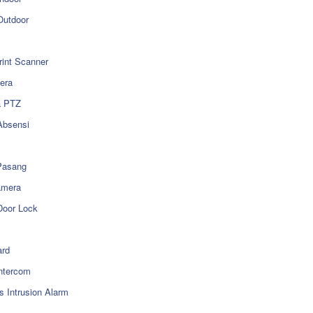
utdoor
rint Scanner
era
a PTZ
Absensi
Pasang
amera
Door Lock
rd
ntercom
s Intrusion Alarm