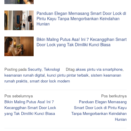
Panduan Elegan Memasang Smart Door Lock di
Pintu Kayu Tanpa Mengorbankan Keindahan
Hunian
Bikin Maling Putus Asa! Ini 7 Kecanggihan Smart
Door Lock yang Tak Dimiliki Kunci Biasa
Posting pada
Security
,
Teknologi
Ditag
akses pintu via smartphone
,
keamanan rumah digital
,
kunci pintu pintar terbaik
,
sistem keamanan
rumah praktis
,
smart door lock modern
Navigasi
Pos sebelumnya
Pos berikutnya
Bikin Maling Putus Asa! Ini 7
Panduan Elegan Memasang
pos
Kecanggihan Smart Door Lock
Smart Door Lock di Pintu Kayu
yang Tak Dimiliki Kunci Biasa
Tanpa Mengorbankan Keindahan
Hunian