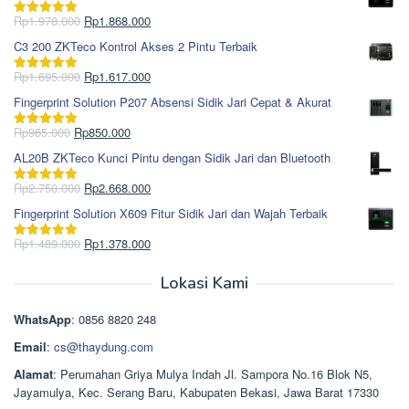
Harga
Harga
Rp
1.978.000
Rp
1.868.000
Dinilai
5.00
aslinya
saat
dari 5
C3 200 ZKTeco Kontrol Akses 2 Pintu Terbaik
adalah:
ini
Rp1.978.000.
adalah:
Harga
Harga
Rp
1.695.000
Rp
1.617.000
Dinilai
5.00
Rp1.868.000.
aslinya
saat
dari 5
Fingerprint Solution P207 Absensi Sidik Jari Cepat & Akurat
adalah:
ini
Rp1.695.000.
adalah:
Harga
Harga
Rp
965.000
Rp
850.000
Dinilai
5.00
Rp1.617.000.
aslinya
saat
dari 5
AL20B ZKTeco Kunci Pintu dengan Sidik Jari dan Bluetooth
adalah:
ini
Rp965.000.
adalah:
Harga
Harga
Rp
2.750.000
Rp
2.668.000
Dinilai
5.00
Rp850.000.
aslinya
saat
dari 5
Fingerprint Solution X609 Fitur Sidik Jari dan Wajah Terbaik
adalah:
ini
Rp2.750.000.
adalah:
Harga
Harga
Rp
1.489.000
Rp
1.378.000
Dinilai
5.00
Rp2.668.000.
aslinya
saat
dari 5
adalah:
ini
Lokasi Kami
Rp1.489.000.
adalah:
Rp1.378.000.
WhatsApp
: 0856 8820 248
Email
:
cs@thaydung.com
Alamat
: Perumahan Griya Mulya Indah Jl. Sampora No.16 Blok N5,
Jayamulya, Kec. Serang Baru, Kabupaten Bekasi, Jawa Barat 17330