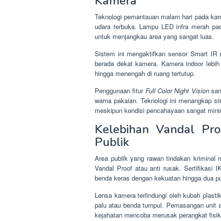
Kamera
Teknologi pemantauan malam hari pada kam
udara terbuka. Lampu LED infra merah pada
untuk menjangkau area yang sangat luas.
Sistem ini mengaktifkan sensor Smart IR s
berada dekat kamera. Kamera indoor lebih 
hingga menengah di ruang tertutup.
Penggunaan fitur
Full Color Night Vision
sang
warna pakaian. Teknologi ini menangkap s
meskipun kondisi pencahayaan sangat mini
Kelebihan Vandal Pr
Publik
Area publik yang rawan tindakan kriminal
Vandal Proof atau anti rusak. Sertifika
benda keras dengan kekuatan hingga dua pu
Lensa kamera terlindungi oleh kubah plast
palu atau benda tumpul. Pemasangan unit a
kejahatan mencoba merusak perangkat fisik