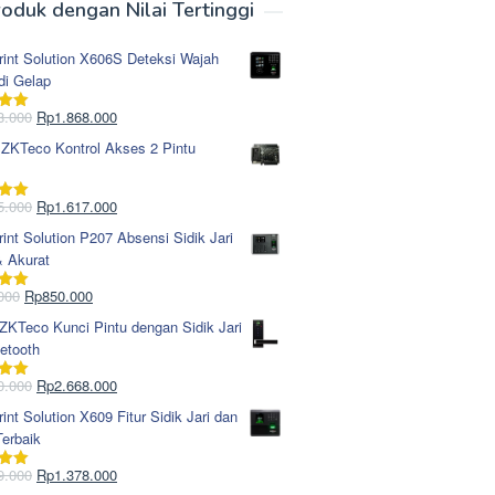
oduk dengan Nilai Tertinggi
rint Solution X606S Deteksi Wajah
di Gelap
Harga
Harga
8.000
Rp
1.868.000
i
5.00
aslinya
saat
 ZKTeco Kontrol Akses 2 Pintu
adalah:
ini
Rp1.978.000.
adalah:
Rp1.868.000.
Harga
Harga
5.000
Rp
1.617.000
i
5.00
aslinya
saat
rint Solution P207 Absensi Sidik Jari
adalah:
ini
& Akurat
Rp1.695.000.
adalah:
Rp1.617.000.
Harga
Harga
000
Rp
850.000
i
5.00
aslinya
saat
KTeco Kunci Pintu dengan Sidik Jari
adalah:
ini
etooth
Rp965.000.
adalah:
Rp850.000.
Harga
Harga
0.000
Rp
2.668.000
i
5.00
aslinya
saat
rint Solution X609 Fitur Sidik Jari dan
adalah:
ini
erbaik
Rp2.750.000.
adalah:
Rp2.668.000.
Harga
Harga
9.000
Rp
1.378.000
i
5.00