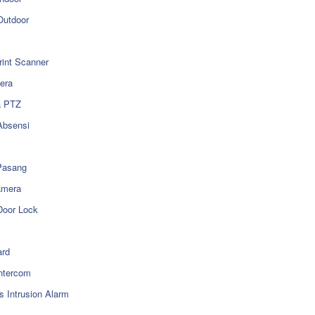
utdoor
rint Scanner
era
a PTZ
Absensi
Pasang
amera
Door Lock
rd
ntercom
s Intrusion Alarm