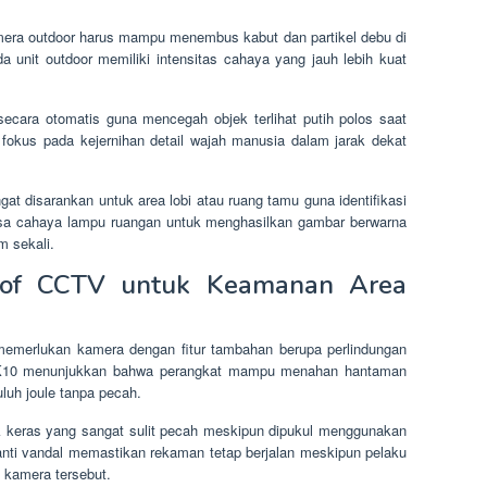
era outdoor harus mampu menembus kabut dan partikel debu di
 unit outdoor memiliki intensitas cahaya yang jauh lebih kuat
ecara otomatis guna mencegah objek terlihat putih polos saat
fokus pada kejernihan detail wajah manusia dalam jarak dekat
at disarankan untuk area lobi atau ruang tamu guna identifikasi
isa cahaya lampu ruangan untuk menghasilkan gambar berwarna
m sekali.
oof CCTV untuk Keamanan Area
 memerlukan kamera dengan fitur tambahan berupa perlindungan
si IK10 menunjukkan bahwa perangkat mampu menahan hantaman
luh joule tanpa pecah.
ik keras yang sangat sulit pecah meskipun dipukul menggunakan
nti vandal memastikan rekaman tetap berjalan meskipun pelaku
 kamera tersebut.