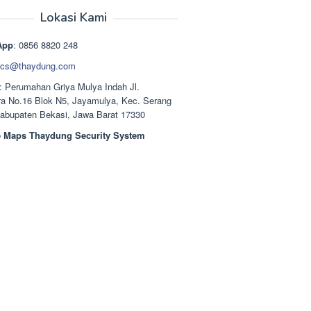
aslinya
saat
adalah:
ini
Lokasi Kami
Rp1.489.000.
adalah:
Rp1.378.000.
App
: 0856 8820 248
cs@thaydung.com
: Perumahan Griya Mulya Indah Jl.
a No.16 Blok N5, Jayamulya, Kec. Serang
Kabupaten Bekasi, Jawa Barat 17330
 Maps Thaydung Security System