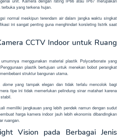
genai unit. Kamera dengan rating IP66 atau IP67 merupakan
terbuka yang terkena hujan.
gsi normal meskipun terendam air dalam jangka waktu singkat
kasi ini sangat penting guna menghindari korsleting listrik saat
l Kamera CCTV Indoor untuk Ruang
 umumnya menggunakan material plastik Polycarbonate yang
. Penggunaan plastik bertujuan untuk menekan bobot perangkat
 membebani struktur bangunan utama.
uk
dome
yang tampak elegan dan tidak terlalu mencolok bagi
ra tipe ini tidak memerlukan pelindung sinar matahari karena
stabil.
gkali memiliki jangkauan yang lebih pendek namun dengan sudut
i membuat harga kamera indoor jauh lebih ekonomis dibandingkan
ar ruangan.
ight Vision pada Berbagai Jenis