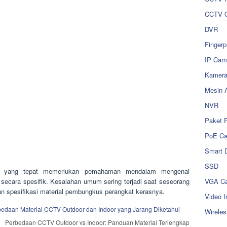
CCTV O
DVR
Fingerp
IP Cam
Kamer
Mesin 
NVR
Paket 
PoE C
Smart 
SSD
 yang tepat memerlukan pemahaman mendalam mengenai
VGA Ca
secara spesifik. Kesalahan umum sering terjadi saat seseorang
 spesifikasi material pembungkus perangkat kerasnya.
Video I
Wireles
Perbedaan CCTV Outdoor vs Indoor: Panduan Material Terlengkap