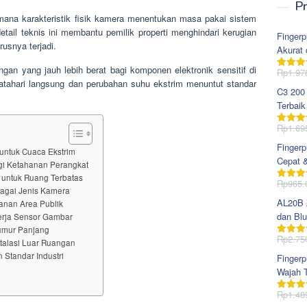
Pr
mana karakteristik fisik kamera menentukan masa pakai sistem
ail teknis ini membantu pemilik properti menghindari kerugian
Fingerp
usnya terjadi.
Akurat 
gan yang jauh lebih berat bagi komponen elektronik sensitif di
Rp
1.97
Dinila
tahari langsung dan perubahan suhu ekstrim menuntut standar
dari 5
C3 200
Terbaik
Rp
1.69
Dinila
dari 5
Fingerp
untuk Cuaca Ekstrim
Cepat 
gi Ketahanan Perangkat
r untuk Ruang Terbatas
Rp
965.
Dinila
bagai Jenis Kamera
dari 5
AL20B Z
anan Area Publik
dan Blu
erja Sensor Gambar
rumur Panjang
Rp
2.75
Dinila
stalasi Luar Ruangan
dari 5
Standar Industri
Fingerp
Wajah T
Rp
1.48
Dinila
dari 5