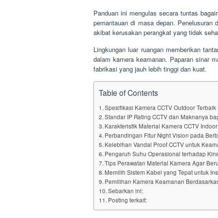
Panduan ini mengulas secara tuntas bagai
pemantauan di masa depan. Penelusuran det
akibat kerusakan perangkat yang tidak sehar
Lingkungan luar ruangan memberikan tantan
dalam kamera keamanan. Paparan sinar ma
fabrikasi yang jauh lebih tinggi dan kuat.
Table of Contents
Spesifikasi Kamera CCTV Outdoor Terbaik 
Standar IP Rating CCTV dan Maknanya ba
Karakteristik Material Kamera CCTV Indoo
Perbandingan Fitur Night Vision pada Ber
Kelebihan Vandal Proof CCTV untuk Keam
Pengaruh Suhu Operasional terhadap Kin
Tips Perawatan Material Kamera Agar Be
Memilih Sistem Kabel yang Tepat untuk In
Pemilihan Kamera Keamanan Berdasarkan 
Sebarkan ini:
Posting terkait: