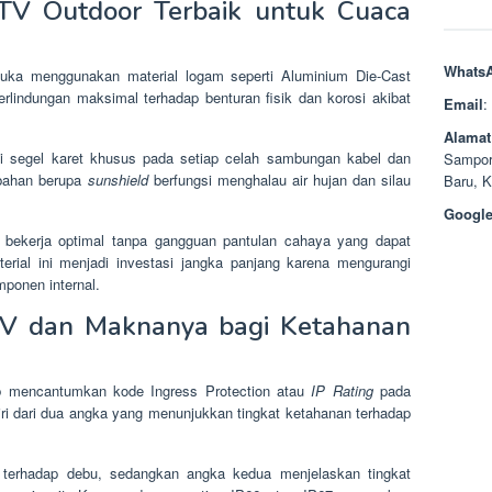
CTV Outdoor Terbaik untuk Cuaca
Whats
buka menggunakan material logam seperti Aluminium Die-Cast
erlindungan maksimal terhadap benturan fisik dan korosi akibat
Email
:
Alamat
iki segel karet khusus pada setiap celah sambungan kabel dan
Sampor
bahan berupa
sunshield
berfungsi menghalau air hujan dan silau
Baru, 
Google
p bekerja optimal tanpa gangguan pantulan cahaya yang dapat
rial ini menjadi investasi jangka panjang karena mengurangi
mponen internal.
TV dan Maknanya bagi Ketahanan
ib mencantumkan kode Ingress Protection atau
IP Rating
pada
iri dari dua angka yang menunjukkan tingkat ketahanan terhadap
 terhadap debu, sedangkan angka kedua menjelaskan tingkat