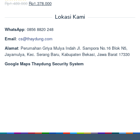
Rp2.750.000.
adalah:
Harga
Harga
Rp
1.489.000
Rp
1.378.000
Dinilai
5.00
Rp2.668.000.
aslinya
saat
dari 5
adalah:
ini
Lokasi Kami
Rp1.489.000.
adalah:
Rp1.378.000.
WhatsApp
: 0856 8820 248
Email
:
cs@thaydung.com
Alamat
: Perumahan Griya Mulya Indah Jl. Sampora No.16 Blok N5,
Jayamulya, Kec. Serang Baru, Kabupaten Bekasi, Jawa Barat 17330
Google Maps Thaydung Security System