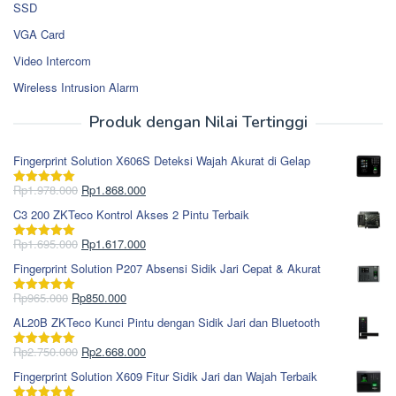
SSD
VGA Card
Video Intercom
Wireless Intrusion Alarm
Produk dengan Nilai Tertinggi
Fingerprint Solution X606S Deteksi Wajah Akurat di Gelap
Harga
Harga
Rp
1.978.000
Rp
1.868.000
Dinilai
5.00
aslinya
saat
dari 5
C3 200 ZKTeco Kontrol Akses 2 Pintu Terbaik
adalah:
ini
Rp1.978.000.
adalah:
Harga
Harga
Rp
1.695.000
Rp
1.617.000
Dinilai
5.00
Rp1.868.000.
aslinya
saat
dari 5
Fingerprint Solution P207 Absensi Sidik Jari Cepat & Akurat
adalah:
ini
Rp1.695.000.
adalah:
Harga
Harga
Rp
965.000
Rp
850.000
Dinilai
5.00
Rp1.617.000.
aslinya
saat
dari 5
AL20B ZKTeco Kunci Pintu dengan Sidik Jari dan Bluetooth
adalah:
ini
Rp965.000.
adalah:
Harga
Harga
Rp
2.750.000
Rp
2.668.000
Dinilai
5.00
Rp850.000.
aslinya
saat
dari 5
Fingerprint Solution X609 Fitur Sidik Jari dan Wajah Terbaik
adalah:
ini