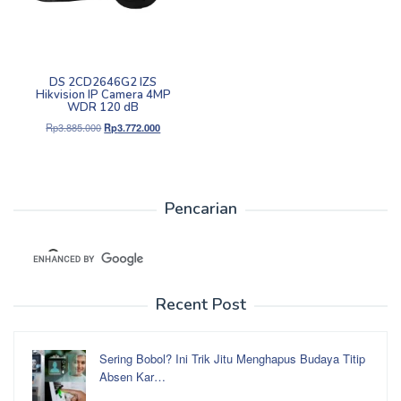
DS 2CD2646G2 IZS
Hikvision IP Camera 4MP
WDR 120 dB
Harga
Harga
Rp
3.885.000
Rp
3.772.000
aslinya
saat
adalah:
ini
Rp3.885.000.
adalah:
Rp3.772.000.
Pencarian
Recent Post
Sering Bobol? Ini Trik Jitu Menghapus Budaya Titip
Absen Kar…