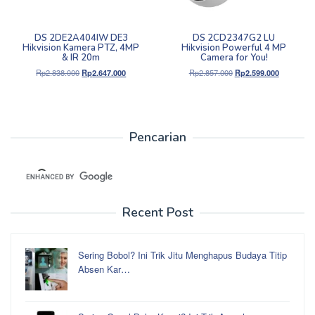
DS 2DE2A404IW DE3
DS 2CD2347G2 LU
Hikvision Kamera PTZ, 4MP
Hikvision Powerful 4 MP
& IR 20m
Camera for You!
Harga
Harga
Harga
Harga
Rp
2.838.000
Rp
2.647.000
Rp
2.857.000
Rp
2.599.000
aslinya
saat
aslinya
saat
adalah:
ini
adalah:
ini
Rp2.838.000.
adalah:
Rp2.857.000.
adalah:
Rp2.647.000.
Rp2.599.0
Pencarian
Recent Post
Sering Bobol? Ini Trik Jitu Menghapus Budaya Titip
Absen Kar…