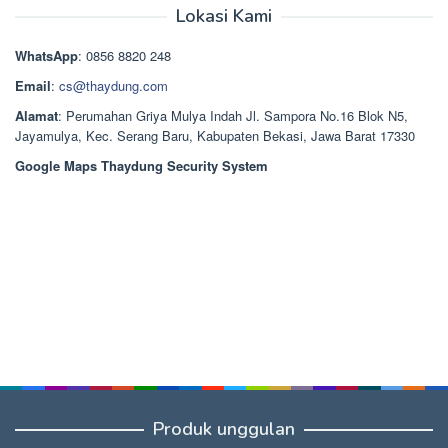
adalah:
ini
Lokasi Kami
Rp1.489.000.
adalah:
Rp1.378.000.
WhatsApp
: 0856 8820 248
Email
:
cs@thaydung.com
Alamat
: Perumahan Griya Mulya Indah Jl. Sampora No.16 Blok N5,
Jayamulya, Kec. Serang Baru, Kabupaten Bekasi, Jawa Barat 17330
Google Maps Thaydung Security System
Produk unggulan