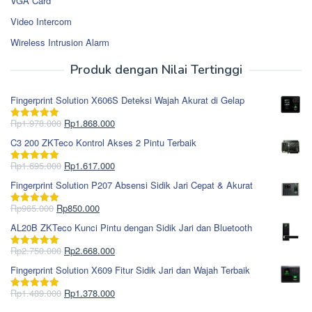
VGA Card
Video Intercom
Wireless Intrusion Alarm
Produk dengan Nilai Tertinggi
Fingerprint Solution X606S Deteksi Wajah Akurat di Gelap
Harga
Harga
Rp
1.978.000
Rp
1.868.000
Dinilai
5.00
aslinya
saat
dari 5
C3 200 ZKTeco Kontrol Akses 2 Pintu Terbaik
adalah:
ini
Rp1.978.000.
adalah:
Harga
Harga
Rp
1.695.000
Rp
1.617.000
Dinilai
5.00
Rp1.868.000.
aslinya
saat
dari 5
Fingerprint Solution P207 Absensi Sidik Jari Cepat & Akurat
adalah:
ini
Rp1.695.000.
adalah:
Harga
Harga
Rp
965.000
Rp
850.000
Dinilai
5.00
Rp1.617.000.
aslinya
saat
dari 5
AL20B ZKTeco Kunci Pintu dengan Sidik Jari dan Bluetooth
adalah:
ini
Rp965.000.
adalah:
Harga
Harga
Rp
2.750.000
Rp
2.668.000
Dinilai
5.00
Rp850.000.
aslinya
saat
dari 5
Fingerprint Solution X609 Fitur Sidik Jari dan Wajah Terbaik
adalah:
ini
Rp2.750.000.
adalah:
Harga
Harga
Rp
1.489.000
Rp
1.378.000
Dinilai
5.00
Rp2.668.000.
aslinya
saat
dari 5