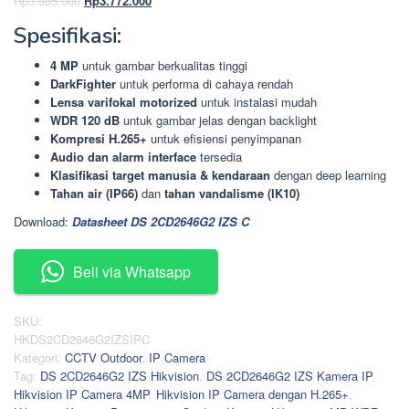
Rp
3.885.000
Rp
3.772.000
aslinya
saat
Spesifikasi:
adalah:
ini
Rp3.885.000.
adalah:
4 MP
untuk gambar berkualitas tinggi
Rp3.772.000.
DarkFighter
untuk performa di cahaya rendah
Lensa varifokal motorized
untuk instalasi mudah
WDR 120 dB
untuk gambar jelas dengan backlight
Kompresi H.265+
untuk efisiensi penyimpanan
Audio dan alarm interface
tersedia
Klasifikasi target manusia & kendaraan
dengan deep learning
Tahan air (IP66)
dan
tahan vandalisme (IK10)
Download:
Datasheet DS 2CD2646G2 IZS C
Beli via Whatsapp
SKU:
HKDS2CD2646G2IZSIPC
Kategori:
CCTV Outdoor
,
IP Camera
Tag:
DS 2CD2646G2 IZS Hikvision
,
DS 2CD2646G2 IZS Kamera IP
,
Hikvision IP Camera 4MP
,
Hikvision IP Camera dengan H.265+
,