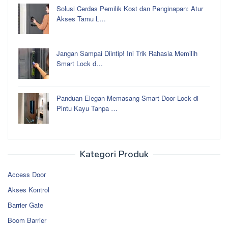
Solusi Cerdas Pemilik Kost dan Penginapan: Atur
Akses Tamu L…
Jangan Sampai Diintip! Ini Trik Rahasia Memilih
Smart Lock d…
Panduan Elegan Memasang Smart Door Lock di
Pintu Kayu Tanpa …
Kategori Produk
Access Door
Akses Kontrol
Barrier Gate
Boom Barrier