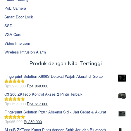
PoE Camera
Smart Door Lock
SSD
VGA Card
Video Intercom
Wireless Intrusion Alarm
Produk dengan Nilai Tertinggi
Fingerprint Solution X606S Deteksi Wajah Akurat di Gelap
Harga
Harga
Rp
1.978.000
Rp
1.868.000
Dinilai
5.00
aslinya
saat
dari 5
C3 200 ZKTeco Kontrol Akses 2 Pintu Terbaik
adalah:
ini
Rp1.978.000.
adalah:
Harga
Harga
Rp
1.695.000
Rp
1.617.000
Dinilai
5.00
Rp1.868.000.
aslinya
saat
dari 5
Fingerprint Solution P207 Absensi Sidik Jari Cepat & Akurat
adalah:
ini
Rp1.695.000.
adalah:
Harga
Harga
Rp
965.000
Rp
850.000
Dinilai
5.00
Rp1.617.000.
aslinya
saat
dari 5
AL20B ZKTeco Kunci Pintu dengan Sidik Jari dan Bluetooth