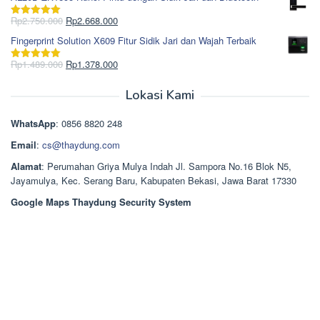
adalah:
ini
Rp965.000.
adalah:
Harga
Harga
Rp
2.750.000
Rp
2.668.000
Dinilai
5.00
Rp850.000.
aslinya
saat
dari 5
Fingerprint Solution X609 Fitur Sidik Jari dan Wajah Terbaik
adalah:
ini
Rp2.750.000.
adalah:
Harga
Harga
Rp
1.489.000
Rp
1.378.000
Dinilai
5.00
Rp2.668.000.
aslinya
saat
dari 5
adalah:
ini
Lokasi Kami
Rp1.489.000.
adalah:
Rp1.378.000.
WhatsApp
: 0856 8820 248
Email
:
cs@thaydung.com
Alamat
: Perumahan Griya Mulya Indah Jl. Sampora No.16 Blok N5,
Jayamulya, Kec. Serang Baru, Kabupaten Bekasi, Jawa Barat 17330
Google Maps Thaydung Security System