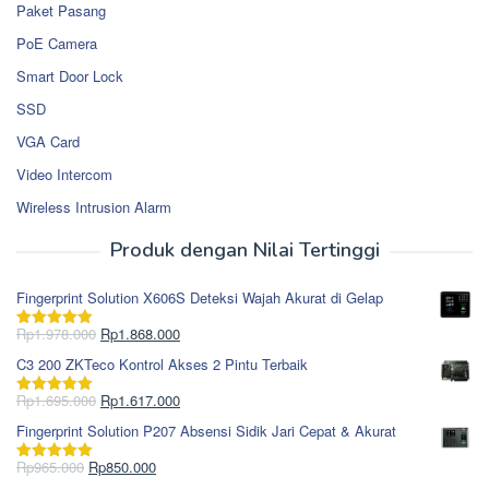
Paket Pasang
PoE Camera
Smart Door Lock
SSD
VGA Card
Video Intercom
Wireless Intrusion Alarm
Produk dengan Nilai Tertinggi
Fingerprint Solution X606S Deteksi Wajah Akurat di Gelap
Harga
Harga
Rp
1.978.000
Rp
1.868.000
Dinilai
5.00
aslinya
saat
dari 5
C3 200 ZKTeco Kontrol Akses 2 Pintu Terbaik
adalah:
ini
Rp1.978.000.
adalah:
Harga
Harga
Rp
1.695.000
Rp
1.617.000
Dinilai
5.00
Rp1.868.000.
aslinya
saat
dari 5
Fingerprint Solution P207 Absensi Sidik Jari Cepat & Akurat
adalah:
ini
Rp1.695.000.
adalah:
Harga
Harga
Rp
965.000
Rp
850.000
Dinilai
5.00
Rp1.617.000.
aslinya
saat
dari 5