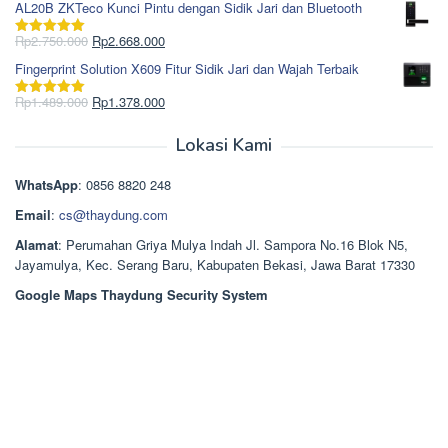
AL20B ZKTeco Kunci Pintu dengan Sidik Jari dan Bluetooth
adalah:
ini
Rp965.000.
adalah:
Harga
Harga
Rp
2.750.000
Rp
2.668.000
Dinilai
5.00
Rp850.000.
aslinya
saat
dari 5
Fingerprint Solution X609 Fitur Sidik Jari dan Wajah Terbaik
adalah:
ini
Rp2.750.000.
adalah:
Harga
Harga
Rp
1.489.000
Rp
1.378.000
Dinilai
5.00
Rp2.668.000.
aslinya
saat
dari 5
adalah:
ini
Lokasi Kami
Rp1.489.000.
adalah:
Rp1.378.000.
WhatsApp
: 0856 8820 248
Email
:
cs@thaydung.com
Alamat
: Perumahan Griya Mulya Indah Jl. Sampora No.16 Blok N5,
Jayamulya, Kec. Serang Baru, Kabupaten Bekasi, Jawa Barat 17330
Google Maps Thaydung Security System