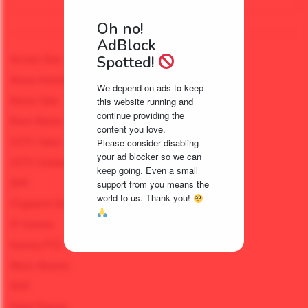
Oh no!
Kategori Produk
AdBlock
Spotted!
Access Door
Akses Kontrol
We depend on ads to keep
Barrier Gate
this website running and
continue providing the
Boom Barrier
content you love.
CCTV Indoor
Please consider disabling
your ad blocker so we can
CCTV Outdoor
keep going. Even a small
DVR
support from you means the
world to us. Thank you!
Fingerprint Scanner
IP Camera
Kamera PTZ
Mesin Absensi
NVR
Paket Pasang