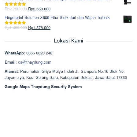
adalah:
ini
Rp965.000.
adalah:
Harga
Harga
Rp
2.750.000
Rp
2.668.000
Dinilai
5.00
Rp850.000.
aslinya
saat
dari 5
Fingerprint Solution X609 Fitur Sidik Jari dan Wajah Terbaik
adalah:
ini
Rp2.750.000.
adalah:
Harga
Harga
Rp
1.489.000
Rp
1.378.000
Dinilai
5.00
Rp2.668.000.
aslinya
saat
dari 5
adalah:
ini
Lokasi Kami
Rp1.489.000.
adalah:
Rp1.378.000.
WhatsApp
: 0856 8820 248
Email
:
cs@thaydung.com
Alamat
: Perumahan Griya Mulya Indah Jl. Sampora No.16 Blok N5,
Jayamulya, Kec. Serang Baru, Kabupaten Bekasi, Jawa Barat 17330
Google Maps Thaydung Security System