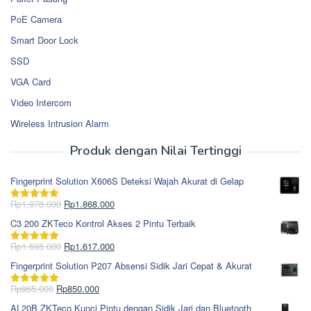
PoE Camera
Smart Door Lock
SSD
VGA Card
Video Intercom
Wireless Intrusion Alarm
Produk dengan Nilai Tertinggi
Fingerprint Solution X606S Deteksi Wajah Akurat di Gelap
Harga
Harga
Rp
1.978.000
Rp
1.868.000
Dinilai
5.00
aslinya
saat
dari 5
C3 200 ZKTeco Kontrol Akses 2 Pintu Terbaik
adalah:
ini
Rp1.978.000.
adalah:
Harga
Harga
Rp
1.695.000
Rp
1.617.000
Dinilai
5.00
Rp1.868.000.
aslinya
saat
dari 5
Fingerprint Solution P207 Absensi Sidik Jari Cepat & Akurat
adalah:
ini
Rp1.695.000.
adalah:
Harga
Harga
Rp
965.000
Rp
850.000
Dinilai
5.00
Rp1.617.000.
aslinya
saat
dari 5
AL20B ZKTeco Kunci Pintu dengan Sidik Jari dan Bluetooth