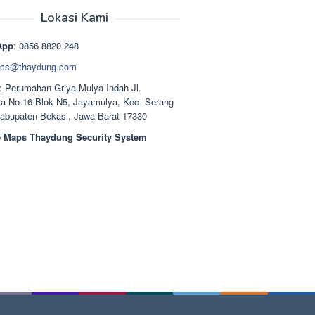
aslinya
saat
adalah:
ini
Lokasi Kami
Rp1.489.000.
adalah:
Rp1.378.000.
App
: 0856 8820 248
cs@thaydung.com
: Perumahan Griya Mulya Indah Jl.
a No.16 Blok N5, Jayamulya, Kec. Serang
Kabupaten Bekasi, Jawa Barat 17330
 Maps Thaydung Security System