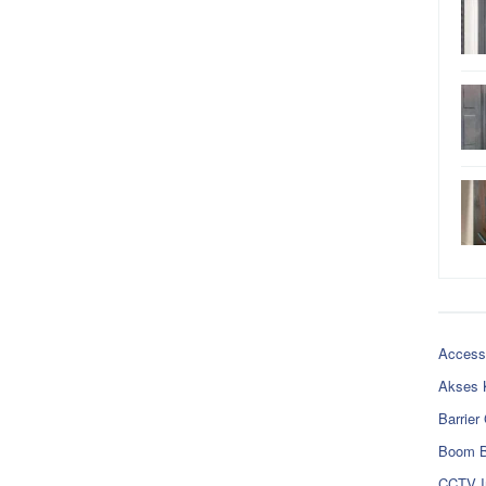
Access
Akses 
Barrier
Boom B
CCTV I