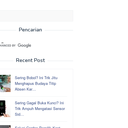
Pencarian
Recent Post
Sering Bobol? Ini Trik Jitu
Menghapus Budaya Titip
Absen Kar…
Sering Gagal Buka Kunci? Ini
Trik Ampuh Mengatasi Sensor
Sid…
Solusi Cerdas Pemilik Kost