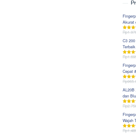
Pr
Fingerp
Akurat 
Rp
1.97
Dinila
dari 5
C3 200
Terbaik
Rp
1.69
Dinila
dari 5
Fingerp
Cepat 
Rp
965.
Dinila
dari 5
AL20B Z
dan Blu
Rp
2.75
Dinila
dari 5
Fingerp
Wajah T
Rp
1.48
Dinila
dari 5