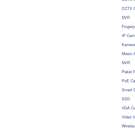
CCTV O
DVR
Fingerp
IP Cam
Kamer
Mesin 
NVR
Paket 
PoE C
Smart 
SSD
VGA Ca
Video I
Wireles