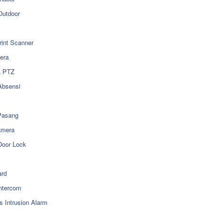
utdoor
rint Scanner
era
a PTZ
Absensi
Pasang
amera
Door Lock
rd
ntercom
s Intrusion Alarm