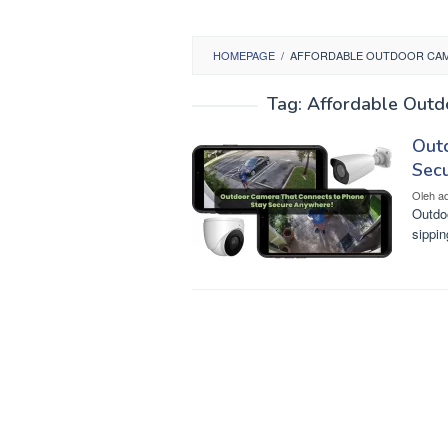
HOMEPAGE
/
AFFORDABLE OUTDOOR CAM
Tag:
Affordable Outd
Out
Sec
Oleh
a
Outdo
sippin