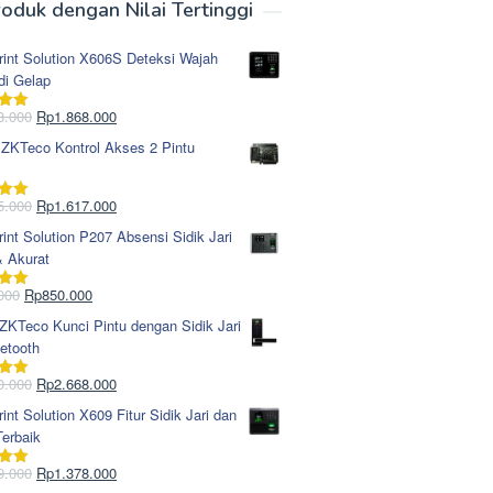
oduk dengan Nilai Tertinggi
rint Solution X606S Deteksi Wajah
di Gelap
Harga
Harga
8.000
Rp
1.868.000
i
5.00
aslinya
saat
 ZKTeco Kontrol Akses 2 Pintu
adalah:
ini
Rp1.978.000.
adalah:
Rp1.868.000.
Harga
Harga
5.000
Rp
1.617.000
i
5.00
aslinya
saat
rint Solution P207 Absensi Sidik Jari
adalah:
ini
& Akurat
Rp1.695.000.
adalah:
Rp1.617.000.
Harga
Harga
000
Rp
850.000
i
5.00
aslinya
saat
KTeco Kunci Pintu dengan Sidik Jari
adalah:
ini
etooth
Rp965.000.
adalah:
Rp850.000.
Harga
Harga
0.000
Rp
2.668.000
i
5.00
aslinya
saat
rint Solution X609 Fitur Sidik Jari dan
adalah:
ini
erbaik
Rp2.750.000.
adalah:
Rp2.668.000.
Harga
Harga
9.000
Rp
1.378.000
i
5.00