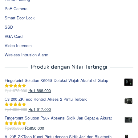
PoE Camera
Smart Door Lock
SSD
VGA Card
Video Intercom
Wireless Intrusion Alarm
Produk dengan Nilai Tertinggi
Fingerprint Solution X606S Deteksi Wajah Akurat di Gelap
Harga
Harga
Rp
1.978.000
Rp
1.868.000
Dinilai
5.00
aslinya
saat
dari 5
C3 200 ZKTeco Kontrol Akses 2 Pintu Terbaik
adalah:
ini
Rp1.978.000.
adalah:
Harga
Harga
Rp
1.695.000
Rp
1.617.000
Dinilai
5.00
Rp1.868.000.
aslinya
saat
dari 5
Fingerprint Solution P207 Absensi Sidik Jari Cepat & Akurat
adalah:
ini
Rp1.695.000.
adalah:
Harga
Harga
Rp
965.000
Rp
850.000
Dinilai
5.00
Rp1.617.000.
aslinya
saat
dari 5
AL20B ZKTeco Kunci Pintu dengan Sidik Jari dan Bluetooth