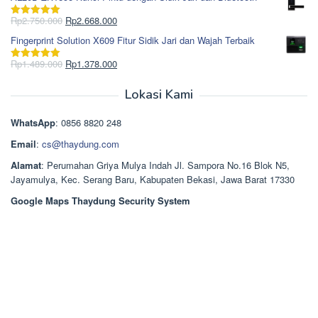
adalah:
ini
Rp965.000.
adalah:
Harga
Harga
Rp
2.750.000
Rp
2.668.000
Dinilai
5.00
Rp850.000.
aslinya
saat
dari 5
Fingerprint Solution X609 Fitur Sidik Jari dan Wajah Terbaik
adalah:
ini
Rp2.750.000.
adalah:
Harga
Harga
Rp
1.489.000
Rp
1.378.000
Dinilai
5.00
Rp2.668.000.
aslinya
saat
dari 5
adalah:
ini
Lokasi Kami
Rp1.489.000.
adalah:
Rp1.378.000.
WhatsApp
: 0856 8820 248
Email
:
cs@thaydung.com
Alamat
: Perumahan Griya Mulya Indah Jl. Sampora No.16 Blok N5,
Jayamulya, Kec. Serang Baru, Kabupaten Bekasi, Jawa Barat 17330
Google Maps Thaydung Security System