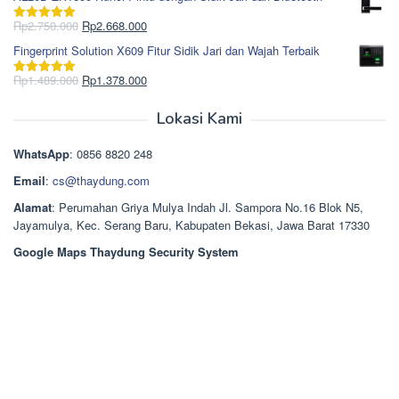
adalah:
ini
Rp965.000.
adalah:
Harga
Harga
Rp
2.750.000
Rp
2.668.000
Dinilai
5.00
Rp850.000.
aslinya
saat
dari 5
Fingerprint Solution X609 Fitur Sidik Jari dan Wajah Terbaik
adalah:
ini
Rp2.750.000.
adalah:
Harga
Harga
Rp
1.489.000
Rp
1.378.000
Dinilai
5.00
Rp2.668.000.
aslinya
saat
dari 5
adalah:
ini
Lokasi Kami
Rp1.489.000.
adalah:
Rp1.378.000.
WhatsApp
: 0856 8820 248
Email
:
cs@thaydung.com
Alamat
: Perumahan Griya Mulya Indah Jl. Sampora No.16 Blok N5,
Jayamulya, Kec. Serang Baru, Kabupaten Bekasi, Jawa Barat 17330
Google Maps Thaydung Security System