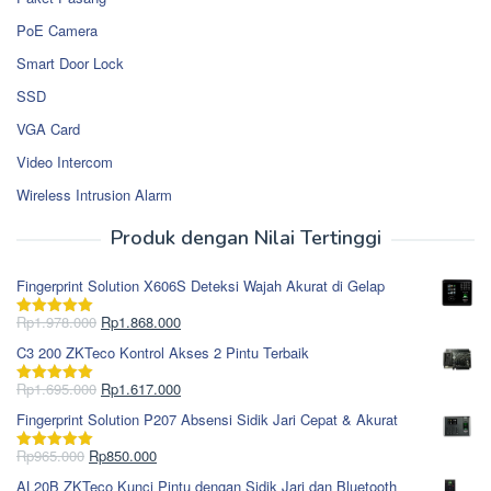
PoE Camera
Smart Door Lock
SSD
VGA Card
Video Intercom
Wireless Intrusion Alarm
Produk dengan Nilai Tertinggi
Fingerprint Solution X606S Deteksi Wajah Akurat di Gelap
Harga
Harga
Rp
1.978.000
Rp
1.868.000
Dinilai
5.00
aslinya
saat
dari 5
C3 200 ZKTeco Kontrol Akses 2 Pintu Terbaik
adalah:
ini
Rp1.978.000.
adalah:
Harga
Harga
Rp
1.695.000
Rp
1.617.000
Dinilai
5.00
Rp1.868.000.
aslinya
saat
dari 5
Fingerprint Solution P207 Absensi Sidik Jari Cepat & Akurat
adalah:
ini
Rp1.695.000.
adalah:
Harga
Harga
Rp
965.000
Rp
850.000
Dinilai
5.00
Rp1.617.000.
aslinya
saat
dari 5
AL20B ZKTeco Kunci Pintu dengan Sidik Jari dan Bluetooth